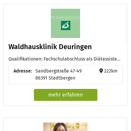
Waldhausklinik Deuringen
Qualifikationen: Fachschulabschluss als Diätassistent, Facharzt für Innere Medizin , staatl. gepr. Physiotherapeuten, Examinierte Pflegekräfte, Facharzt f. Orthopädie mit der Schwerpunktbezeichnung Rheumatologie, Facharzt für Anästhesiologie mit der Zusatbezeichnung spezielle Schmerztherapie, Facharzt für Neurologie und Psychiatrie, Facharzt für innere Medizin mit der Zusatzbezeichnung Naturheilverfahren
Adresse:
Sandbergstraße 47-49
222km
86391 Stadtbergen
mehr erfahren