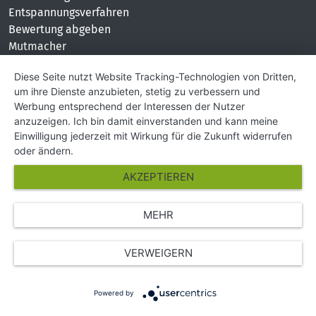
Entspannungsverfahren
Bewertung abgeben
Mutmacher
KONTAKT
Diese Seite nutzt Website Tracking-Technologien von Dritten,
um ihre Dienste anzubieten, stetig zu verbessern und
Impressum
Werbung entsprechend der Interessen der Nutzer
Hilfe und Kontakt
anzuzeigen. Ich bin damit einverstanden und kann meine
Partner
Einwilligung jederzeit mit Wirkung für die Zukunft widerrufen
Presse
oder ändern.
Über Uns
AKZEPTIEREN
Karriere
MEHR
© Copyright 2026 SGK Stärker gegen Krebs
VERWEIGERN
Powered by