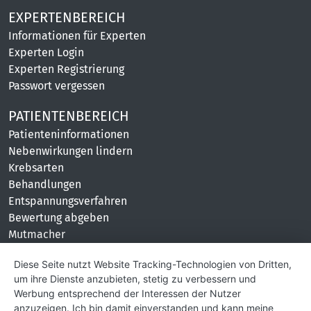
EXPERTENBEREICH
Informationen für Experten
Experten Login
Experten Registrierung
Passwort vergessen
PATIENTENBEREICH
Patienteninformationen
Nebenwirkungen lindern
Krebsarten
Behandlungen
Entspannungsverfahren
Bewertung abgeben
Mutmacher
KONTAKT
Diese Seite nutzt Website Tracking-Technologien von Dritten,
um ihre Dienste anzubieten, stetig zu verbessern und
Impressum
Werbung entsprechend der Interessen der Nutzer
Hilfe und Kontakt
anzuzeigen. Ich bin damit einverstanden und kann meine