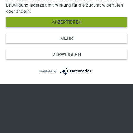
Partner
Einwilligung jederzeit mit Wirkung für die Zukunft widerrufen
Presse
oder ändern.
Über Uns
AKZEPTIEREN
Karriere
MEHR
© Copyright 2026 SGK Stärker gegen Krebs
VERWEIGERN
Powered by