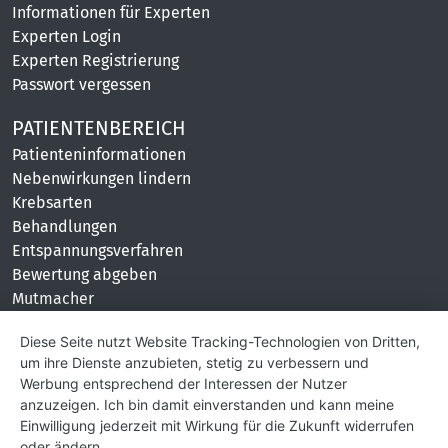
Informationen für Experten
Experten Login
Experten Registrierung
Passwort vergessen
PATIENTENBEREICH
Patienteninformationen
Nebenwirkungen lindern
Krebsarten
Behandlungen
Entspannungsverfahren
Bewertung abgeben
Mutmacher
KONTAKT
Diese Seite nutzt Website Tracking-Technologien von Dritten,
um ihre Dienste anzubieten, stetig zu verbessern und
Impressum
Werbung entsprechend der Interessen der Nutzer
Hilfe und Kontakt
anzuzeigen. Ich bin damit einverstanden und kann meine
Partner
Einwilligung jederzeit mit Wirkung für die Zukunft widerrufen
Presse
oder ändern.