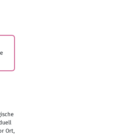
ge
gische
duell
r Ort,