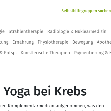
Selbsthilfegruppen suchen
gie
Strahlentherapie
Radiologie & Nuklearmedizin
tung
Ernährung
Physio­therapie
Bewegung
Apoth
& Entsp.
Künstlerische Therapien
Pigmentierung & 
u Yoga bei Krebs
tlinien Komplementärmedizin aufgenommen, was den