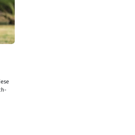
iese
ch-