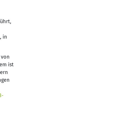
ührt,
 in
 von
em ist
tern
ngen
3-