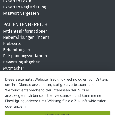
Experten Login
Experten Registrierung
Passwort vergessen
PATIENTENBEREICH
Patienteninformationen
Nebenwirkungen lindern
Krebsarten
Behandlungen
Entspannungsverfahren
Bewertung abgeben
Mutmacher
KONTAKT
Diese Seite nutzt Website Tracking-Technologien von Dritten,
um ihre Dienste anzubieten, stetig zu verbessern und
Impressum
Werbung entsprechend der Interessen der Nutzer
Hilfe und Kontakt
anzuzeigen. Ich bin damit einverstanden und kann meine
Partner
Einwilligung jederzeit mit Wirkung für die Zukunft widerrufen
Presse
oder ändern.
Über Uns