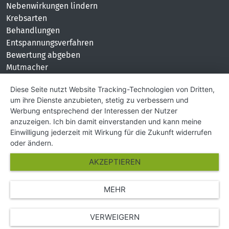
Nebenwirkungen lindern
Krebsarten
Behandlungen
Entspannungsverfahren
Bewertung abgeben
Mutmacher
KONTAKT
Diese Seite nutzt Website Tracking-Technologien von Dritten,
um ihre Dienste anzubieten, stetig zu verbessern und
Impressum
Werbung entsprechend der Interessen der Nutzer
Hilfe und Kontakt
anzuzeigen. Ich bin damit einverstanden und kann meine
Partner
Einwilligung jederzeit mit Wirkung für die Zukunft widerrufen
Presse
oder ändern.
Über Uns
AKZEPTIEREN
Karriere
MEHR
© Copyright 2026 SGK Stärker gegen Krebs
VERWEIGERN