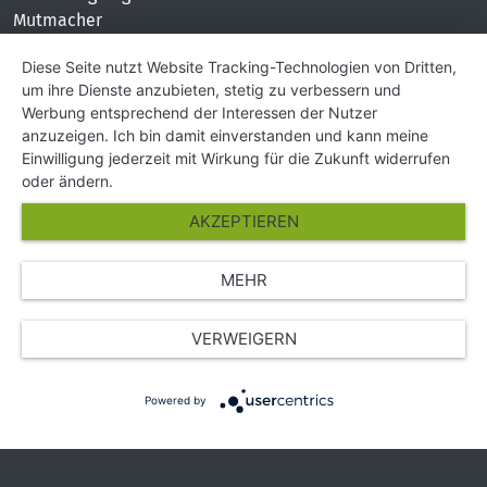
Mutmacher
KONTAKT
Diese Seite nutzt Website Tracking-Technologien von Dritten,
um ihre Dienste anzubieten, stetig zu verbessern und
Impressum
Werbung entsprechend der Interessen der Nutzer
Hilfe und Kontakt
anzuzeigen. Ich bin damit einverstanden und kann meine
Partner
Einwilligung jederzeit mit Wirkung für die Zukunft widerrufen
Presse
oder ändern.
Über Uns
AKZEPTIEREN
Karriere
MEHR
© Copyright 2026 SGK Stärker gegen Krebs
VERWEIGERN
Powered by