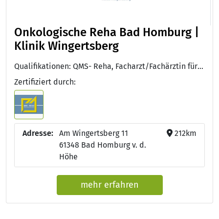
Onkologische Reha Bad Homburg |
Klinik Wingertsberg
Qualifikationen: QMS- Reha, Facharzt/Fachärztin für Innere Medizin, Facharzt/Fachärztin für Innere Medizin und Hämatologie und Onkologie, Auszeichnung Sozialmedizinische Exzellenz des DRV Bund, DGE-Qualitätsstandard für die Verpflegung in Kliniken, Zusatz-Weiterbildung: Sozialmedizin, European Certification on Medical Oncology
Zertifiziert durch:
Adresse:
Am Wingertsberg 11
212km
61348 Bad Homburg v. d.
Höhe
mehr erfahren