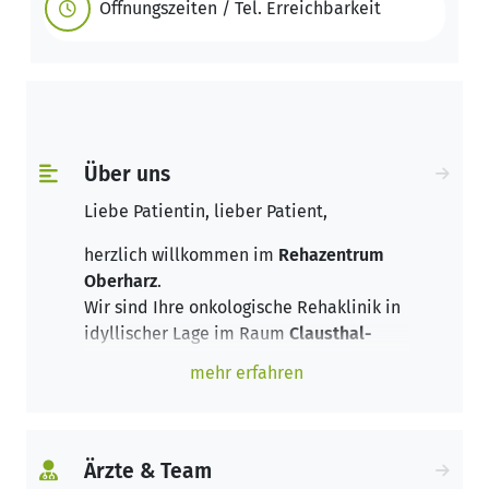
Öffnungszeiten / Tel. Erreichbarkeit
Über uns
Liebe Patientin, lieber Patient,
herzlich willkommen im
Rehazentrum
Oberharz
.
Wir sind Ihre onkologische Rehaklinik in
idyllischer Lage im Raum
Clausthal-
Zellerfeld
.
mehr erfahren
Für Ihre Gesundheit bieten wir ein
breites Spektrum an Therapie-,
Entspannungs- und Pflegemöglichkeiten.
Ärzte & Team
Unser kompetentes Ärzteteam mit dem