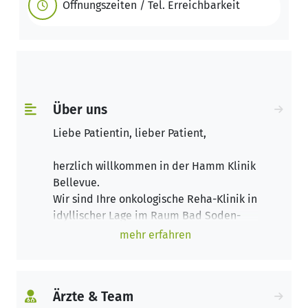
Öffnungszeiten / Tel. Erreichbarkeit
Über uns
Liebe Patientin, lieber Patient,
herzlich willkommen in der Hamm Klinik
Bellevue.
Wir sind Ihre onkologische Reha-Klinik in
idyllischer Lage im Raum Bad Soden-
Salmünster.
mehr erfahren
Für Ihre Gesundheit bieten wir ein
breites Spektrum an Therapie-,
Ärzte & Team
Entspannungs- und Pflegemöglichkeiten.