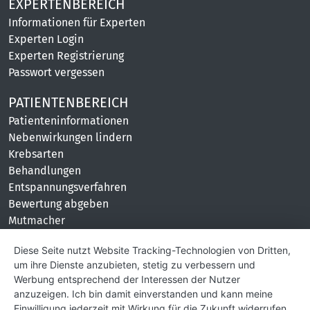
EXPERTENBEREICH
Informationen für Experten
Experten Login
Experten Registrierung
Passwort vergessen
PATIENTENBEREICH
Patienteninformationen
Nebenwirkungen lindern
Krebsarten
Behandlungen
Entspannungsverfahren
Bewertung abgeben
Mutmacher
KONTAKT
Diese Seite nutzt Website Tracking-Technologien von Dritten,
um ihre Dienste anzubieten, stetig zu verbessern und
Impressum
Werbung entsprechend der Interessen der Nutzer
Hilfe und Kontakt
anzuzeigen. Ich bin damit einverstanden und kann meine
Partner
Einwilligung jederzeit mit Wirkung für die Zukunft widerrufen