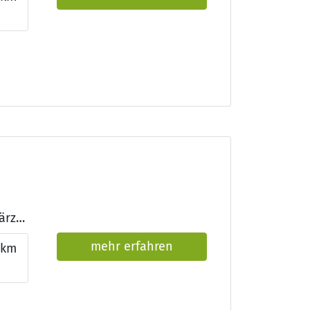
n
Qualifikationen: Approbation als Arzt/Ärztin, Facharzt/Fachärztin für Urologie, QMS-REHA®
mehr erfahren
6km