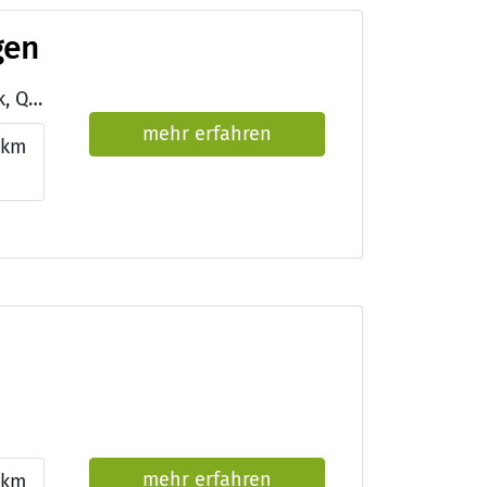
gen
Qualifikationen: Selbsthilfefreundliche Rehabilitationsklinik, QMS-Reha, Lehrklinik für Ernährungsmedizin, Station Ernährung - vollwertige Verpflegung in Krankenhäusern und Rehakliniken, ISO 9001 - internationale Qualitätsmanagement Norm
mehr erfahren
0km
mehr erfahren
9km