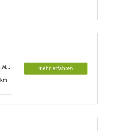
Qualifikationen: IQMP-kompakt-Zertifikat, DIN ISO 9001:2015, Managementanforderungen der BGW zum Arbeitsschutz (MAAS BGW)
mehr erfahren
2km