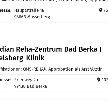
resse:
Hauptstraße 18
76
98666 Masserberg
dian Reha-Zentrum Bad Berka I
elsberg-Klinik
ifikationen: QMS-REHA®, Approbation als Arzt/Ärztin
resse:
Erlenweg 2a
10
99438 Bad Berka