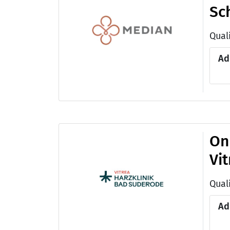
Sc
Qual
Ad
On
Vi
Ad