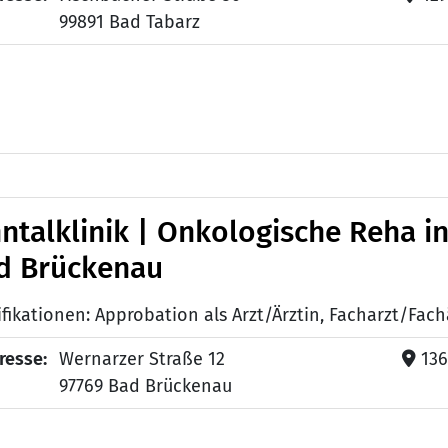
99891 Bad Tabarz
nntalklinik | Onkologische Reha i
d Brückenau
resse:
Wernarzer Straße 12
13
97769 Bad Brückenau