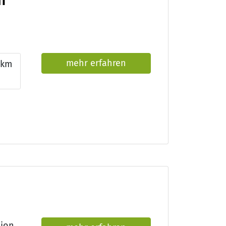
m
mehr erfahren
km
Qualifikationen: DIN EN ISO 9001 (TÜV Rheinland), Approbation als Arzt/Ärztin, Facharzt/Fachärztin für Innere Medizin und Hämatologie und Onkologie