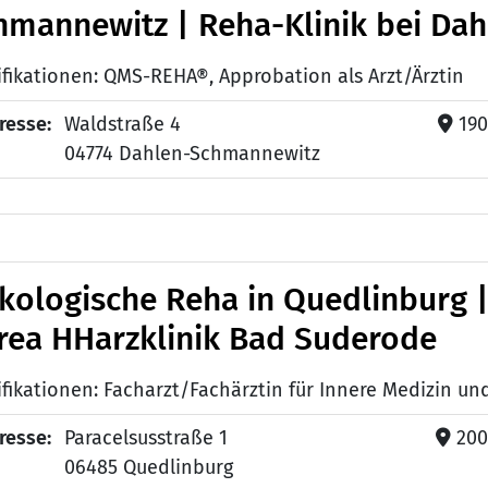
hmannewitz | Reha-Klinik bei Dah
ifikationen: QMS-REHA®, Approbation als Arzt/Ärztin
resse:
Waldstraße 4
19
04774 Dahlen-Schmannewitz
kologische Reha in Quedlinburg 
trea HHarzklinik Bad Suderode
resse:
Paracelsusstraße 1
20
06485 Quedlinburg