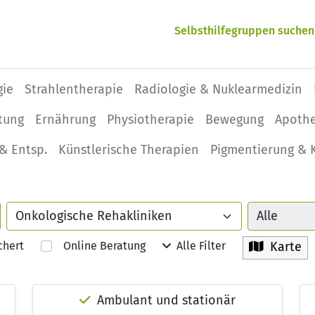
Selbsthilfegruppen suchen
gie
Strahlentherapie
Radiologie & Nuklearmedizin
tung
Ernährung
Physio­therapie
Bewegung
Apoth
& Entsp.
Künstlerische Therapien
Pigmentierung & 
chert
Online Beratung
Alle Filter
Karte
Ambulant und stationär