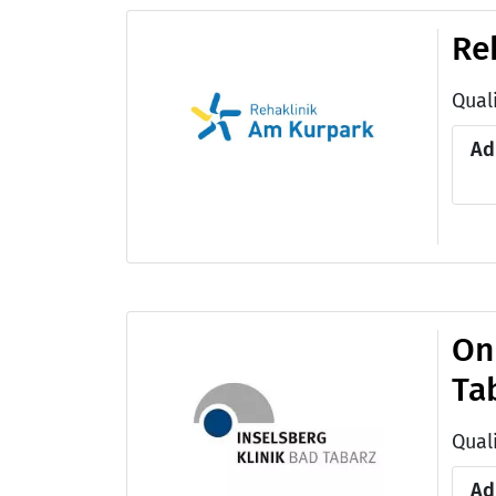
Re
Ad
On
Tab
Qual
Ad