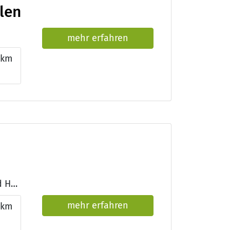
len
mehr erfahren
0km
|
Qualifikationen: Facharzt/Fachärztin für Innere Medizin und Hämatologie und Onkologie, Approbation als Arzt/Ärztin, DEGEMED
mehr erfahren
0km