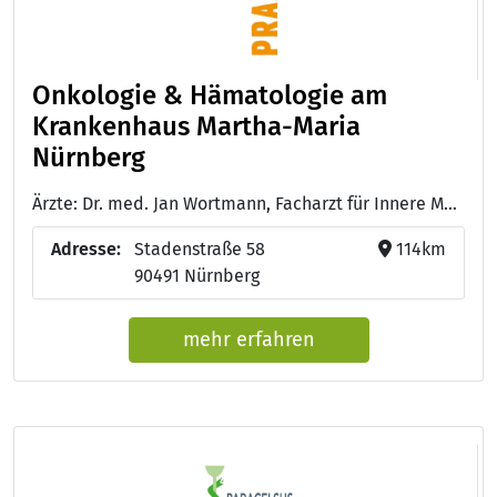
Onkologie & Hämatologie am
Krankenhaus Martha-Maria
Nürnberg
Ärzte: Dr. med. Jan Wortmann, Facharzt für Innere Medizin Hämatologie und Internistische Onkologie Ernährungsmedizin, Röntgendiagnostik Notfallmedizin, Sozialmedizin - Dr. med. Arabella Lechner, Fachärztin für Innere Medizin Hämatologie und Internistische Onkologie - Dr. med. Adele Stapf, Fachärztin für Innere Medizin Hämatologie und Internistische Onkologie - Dr. med. Birgit Hahn,
Adresse:
Stadenstraße 58
114km
90491 Nürnberg
mehr erfahren