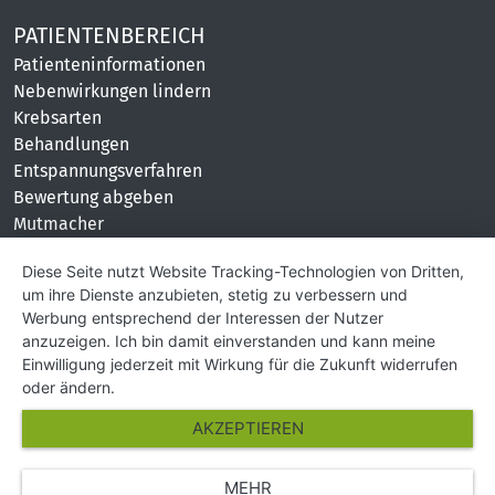
PATIENTENBEREICH
Patienteninformationen
Nebenwirkungen lindern
Krebsarten
Behandlungen
Entspannungsverfahren
Bewertung abgeben
Mutmacher
KONTAKT
Diese Seite nutzt Website Tracking-Technologien von Dritten,
um ihre Dienste anzubieten, stetig zu verbessern und
Impressum
Werbung entsprechend der Interessen der Nutzer
Hilfe und Kontakt
anzuzeigen. Ich bin damit einverstanden und kann meine
Partner
Einwilligung jederzeit mit Wirkung für die Zukunft widerrufen
Presse
oder ändern.
Über Uns
AKZEPTIEREN
Karriere
MEHR