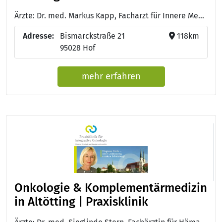
Ärzte: Dr. med. Markus Kapp, Facharzt für Innere Medizin, Hämatologie und Onkologie, Palliativmedizin - Dr. med. Verena Luber, Fachärztin für Innere Medizin, Hämatologie und Onkologie - Dr. med. Christian Kasper, Facharzt für Innere Medizin, medikamentöse Tumortherapie, Notfallmedizin
Adresse:
Bismarckstraße 21
118km
95028 Hof
mehr erfahren
Onkologie & Komplementärmedizin
in Altötting | Praxisklinik