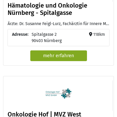
Hämatologie und Onkologie
Nürnberg - Spitalgasse
Ärzte: Dr. Susanne Feigl-Lurz, Fachärztin für Innere Medizin Hämatologie und Internistische Onkologie Osteologie DVO, Palliativmedizin - Dr. med. Jan Wortmann, Facharzt für Innere Medizin Hämatologie und Internistische Onkologie Ernährungsmedizin, Röntgendiagnostik Notfallmedizin, Sozialmedizin - Dr. med Arabella Lechner, Fachärztin für Innere Medizin Hämatologie und Internistische Onkologie - Dr. med. Adele Stapf, Fachärztin für Innere Medizin Hämatologie und Internistische Onkologie
Adresse:
Spitalgasse 2
118km
90403 Nürnberg
mehr erfahren
Onkologie Hof | MVZ West