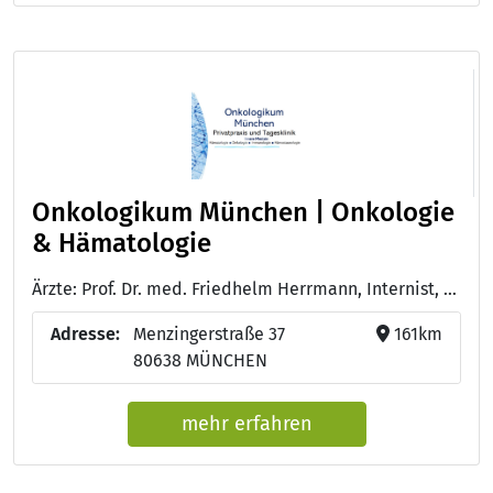
Onkologikum München | Onkologie
& Hämatologie
Ärzte: Prof. Dr. med. Friedhelm Herrmann, Internist, Onkologie, Hämatoonkologie, Hämatologie, Hämostaseologie, Immunologie - Nur al Khalidi, Praxismanagement, Medizinische Fachangestellte, Onkologieweiterbildung - Hasret Ülger, Medizinische Fachangestellte - Jan Lennart Herrmann, Master in Medienmanagement, IT-Support
Adresse:
Menzingerstraße 37
161km
80638 MÜNCHEN
mehr erfahren