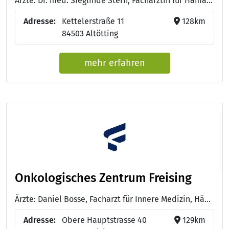
Ärzte: Dr. med. Sieglinde Stern, Fachärztin für Hämatologie und internistische Onkologie;Naturheilverfahren mit Ausbildung bei Priv. Doz. Dr. R. Brenke, KK Simbach - Andrea Brunnhuber, Medizinische Fachangestellte für Hämatologie und Onkologie; Fachassistentin für orale Tumortherapie, Praxismanagerin, Medizinische Studienassistentin, zertifizierte OnkoWalking-Trainerin - Melanie Söder, Exam. Krankenschwester; Med. Fachangestellte für Hämatologie und Onkologie; Pain Nurse; zertifizierte OnkoWalking Trainerin - Monika Sinhart, Medizinische Fachangestellte; zertifizierte OnkoWalking-Trainerin - Astrid Gernt, Medizinische Fachangestellte - Irene Mühlberger, Medizinische Fachangestellte
Adresse:
Kettelerstraße 11
128km
84503 Altötting
mehr erfahren
Onkologisches Zentrum Freising
Ärzte: Daniel Bosse, Facharzt für Innere Medizin, Hämatologie und Onkologie - Dr. med. Christoph Schilling von Canstatt, Facharzt für Innere Medizin, Hämatologie und Onkologie
Adresse:
Obere Hauptstrasse 40
129km