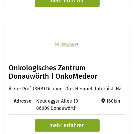
mehr erfahren
Onkologisches Zentrum
Donauwörth | OnkoMedeor
Ärzte: Prof. (SHB) Dr. med. Dirk Hempel, Internist, Hämatologe, Onkologe, Palliativmediziner - Bastian Fleischmann, Facharzt für Innere Medizin, Hämatologie und Onkologie - Doctor of Medicine D.M. (Univ. Neu Delhi) Arun Garg, Facharzt für Innere Medizin, Hämatologie und Onkologie
Adresse:
Neudegger Allee 10
160km
86609 Donauwörth
mehr erfahren