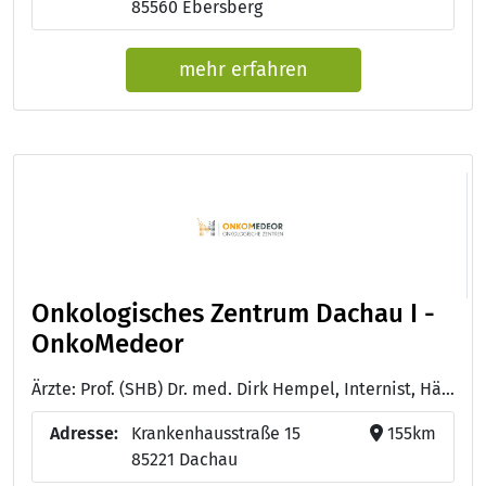
85560 Ebersberg
mehr erfahren
Onkologisches Zentrum Dachau I -
OnkoMedeor
Ärzte: Prof. (SHB) Dr. med. Dirk Hempel, Internist, Hämatologe, Onkologe, Palliativmediziner - Dr. med. Susanne Fritsch, Fachärztin für Innere Medizin, Hämatologie und Onkologie - Dott. Filippo Rizzo, Facharzt für Innere Medizin, Hämatologie und Onkologie - Dr. med. Daphne Doedens, Fachärztin für Innere Medizin, Hämatologie und Onkologie
Adresse:
Krankenhausstraße 15
155km
85221 Dachau