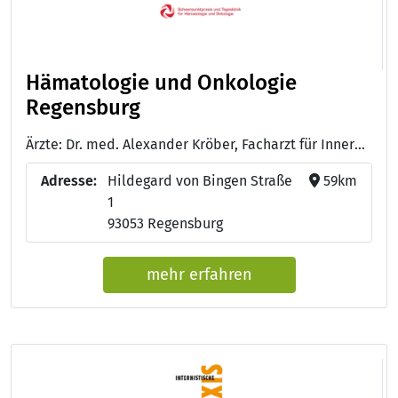
Hämatologie und Onkologie
Regensburg
Ärzte: Dr. med. Alexander Kröber, Facharzt für Innere Medizin, Schwerpunkt Hämatologie und Onkologie, Medikamentöse Tumortherapie, Palliativmedizin - Dr. med. Catarina Stosiek, Fachärztin für Innere Medizin, Schwerpunkt Hämatologie und Onkologie Praxisinhaberin - Dr. med. Anke Hautmann, Fachärztin für Innere Medizin, Hämatologie und Onkologie Zusatzbezeichnung „Ärztliches Qualitätsmanagement“ Sicherstellungsassistentin
Adresse:
Hildegard von Bingen Straße
59km
1
93053 Regensburg
mehr erfahren