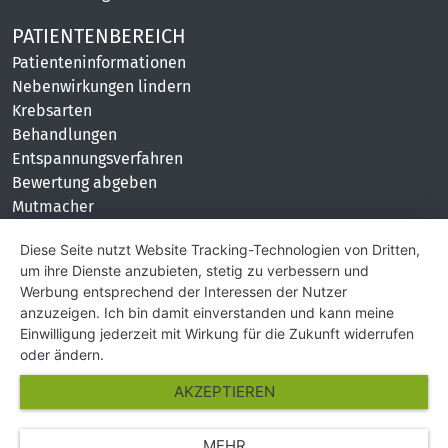
PATIENTENBEREICH
Patienteninformationen
Nebenwirkungen lindern
Krebsarten
Behandlungen
Entspannungsverfahren
Bewertung abgeben
Mutmacher
KONTAKT
Diese Seite nutzt Website Tracking-Technologien von Dritten,
um ihre Dienste anzubieten, stetig zu verbessern und
Impressum
Werbung entsprechend der Interessen der Nutzer
Hilfe und Kontakt
anzuzeigen. Ich bin damit einverstanden und kann meine
Partner
Einwilligung jederzeit mit Wirkung für die Zukunft widerrufen
Presse
oder ändern.
Über Uns
AKZEPTIEREN
Karriere
MEHR