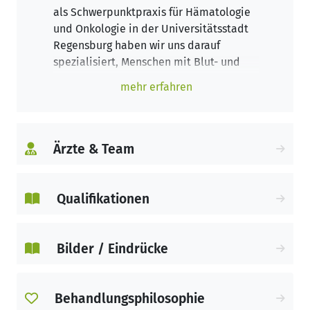
als Schwerpunktpraxis für Hämatologie
und Onkologie in der Universitätsstadt
Regensburg haben wir uns darauf
spezialisiert, Menschen mit Blut- und
Tumorerkrankungen zu behandeln. Der
mehr erfahren
Vorteil solcher Praxen liegt darin, dass
alle Untersuchungen und Behandlungen
ambulant durchgeführt werden können,
und ein Krankenhausaufenthalt nicht
Ärzte & Team
nötig ist.
Im Mittelpunkt all unserer Bemühungen
Qualifikationen
stehen unsere Patienten. Unser Ziel ist
es, mit Kompetenz und Expertise,
Empathie und Verständnis auf die
Bilder / Eindrücke
Bedürfnisse der uns anvertrauten
Menschen einzugehen und ihnen auf
dem Weg der Erkrankung die
Behandlungsphilosophie