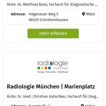
Ärzte: Dr. Matthias Boos, Facharzt für diagnostische Radiologie - Dr. Florian Moog, Facharzt für Nuklearmedizin - Dr. Boris Röhrl, Facharzt für Radiologie - Dr. Ariane Dummer, Fachärztin für Radiologie - Samir Hadid, Facharzt für Radiologie - Juliane Aichele, Fachärztin für Radiologie - Karlen Avagyan, Facharzt für Radiologie - Dr. Isabella Sellier, Fachärztin für Radiologie - Ivonne Seim , Leitung Praxisteam
Adresse:
Högenauer Weg 5
96km
86529 Schrobenhausen
mehr erfahren
Radiologie München | Marienplatz
Ärzte: Dr. med. Christian Kutschker, Facharzt für Diagnostische Radiologie - Prof. Dr. med. Anno Graser, Facharzt für Radiologie