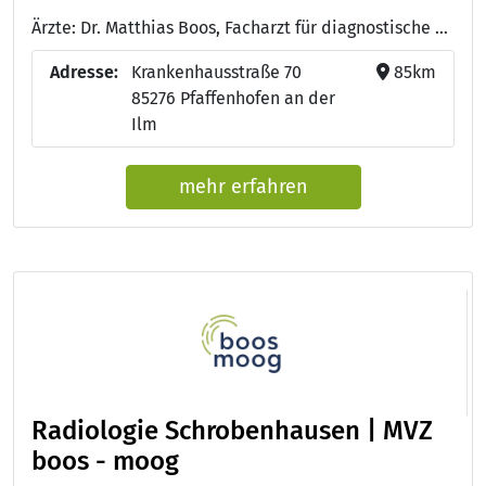
Ärzte: Dr. Matthias Boos, Facharzt für diagnostische Radiologie - Dr. Florian Moog, Facharzt für Nuklearmedizin - Dr. Boris Röhrl, Facharzt für Radiologie - Dr. Ariane Dummer, Fachärztin für Radiologie - Samir Hadid, Facharzt für Radiologie - Juliane Aichele, Fachärztin für Radiologie - Karlen Avagyan, Facharzt für Radiologie - Dr. Isabella Sellier, Fachärztin für Radiologie - Gabriela Steimer, Leitung Praxisteam
Adresse:
Krankenhausstraße 70
85km
85276 Pfaffenhofen an der
Ilm
mehr erfahren
Radiologie Schrobenhausen | MVZ
boos - moog