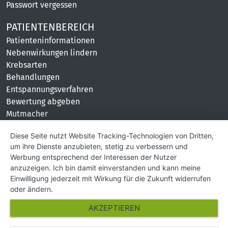
Passwort vergessen
PATIENTENBEREICH
Patienteninformationen
Nebenwirkungen lindern
Krebsarten
Behandlungen
Entspannungsverfahren
Bewertung abgeben
Mutmacher
KONTAKT
Diese Seite nutzt Website Tracking-Technologien von Dritten,
um ihre Dienste anzubieten, stetig zu verbessern und
Impressum
Werbung entsprechend der Interessen der Nutzer
Hilfe und Kontakt
anzuzeigen. Ich bin damit einverstanden und kann meine
Partner
Einwilligung jederzeit mit Wirkung für die Zukunft widerrufen
Presse
oder ändern.
Über Uns
AKZEPTIEREN
Karriere