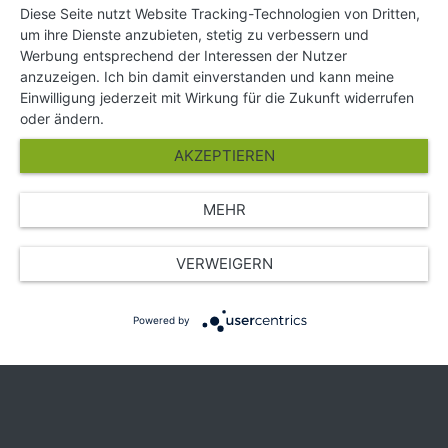
KONTAKT
Diese Seite nutzt Website Tracking-Technologien von Dritten,
um ihre Dienste anzubieten, stetig zu verbessern und
Impressum
Werbung entsprechend der Interessen der Nutzer
Hilfe und Kontakt
anzuzeigen. Ich bin damit einverstanden und kann meine
Partner
Einwilligung jederzeit mit Wirkung für die Zukunft widerrufen
Presse
oder ändern.
Über Uns
AKZEPTIEREN
Karriere
MEHR
© Copyright 2026 SGK Stärker gegen Krebs
VERWEIGERN
Powered by