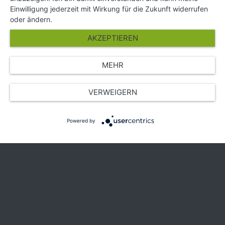
Partner
Einwilligung jederzeit mit Wirkung für die Zukunft widerrufen
Presse
oder ändern.
Über Uns
AKZEPTIEREN
Karriere
MEHR
© Copyright 2026 SGK Stärker gegen Krebs
VERWEIGERN
Powered by