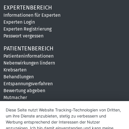
EXPERTENBEREICH
Informationen für Experten
Experten Login
Experten Registrierung
Passwort vergessen
PATIENTENBEREICH
Patienteninformationen
Nebenwirkungen lindern
Krebsarten
Behandlungen
Entspannungsverfahren
Bewertung abgeben
Mutmacher
KONTAKT
Diese Seite nutzt Website Tracking-Technologien von Dritten,
um ihre Dienste anzubieten, stetig zu verbessern und
Impressum
Werbung entsprechend der Interessen der Nutzer
Hilfe und Kontakt
anzuzeigen. Ich bin damit einverstanden und kann meine