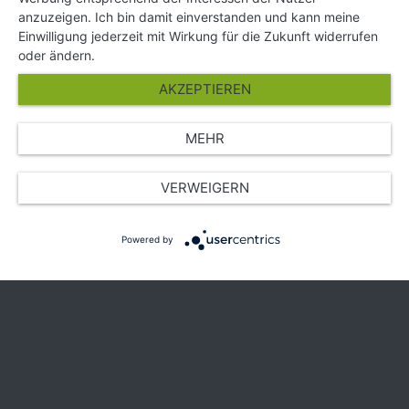
Hilfe und Kontakt
anzuzeigen. Ich bin damit einverstanden und kann meine
Partner
Einwilligung jederzeit mit Wirkung für die Zukunft widerrufen
Presse
oder ändern.
Über Uns
AKZEPTIEREN
Karriere
MEHR
© Copyright 2026 SGK Stärker gegen Krebs
VERWEIGERN
Powered by