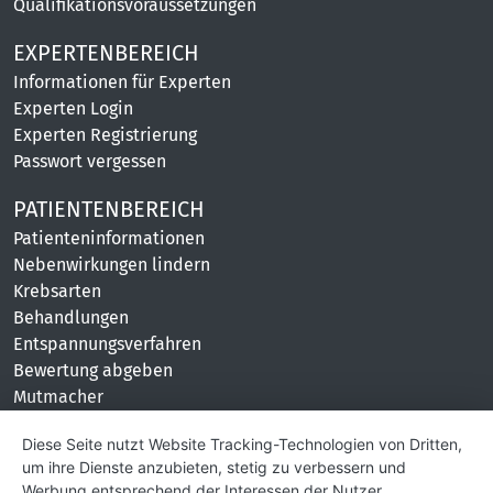
Qualifikationsvoraussetzungen
EXPERTENBEREICH
Informationen für Experten
Experten Login
Experten Registrierung
Passwort vergessen
PATIENTENBEREICH
Patienteninformationen
Nebenwirkungen lindern
Krebsarten
Behandlungen
Entspannungsverfahren
Bewertung abgeben
Mutmacher
KONTAKT
Diese Seite nutzt Website Tracking-Technologien von Dritten,
um ihre Dienste anzubieten, stetig zu verbessern und
Impressum
Werbung entsprechend der Interessen der Nutzer