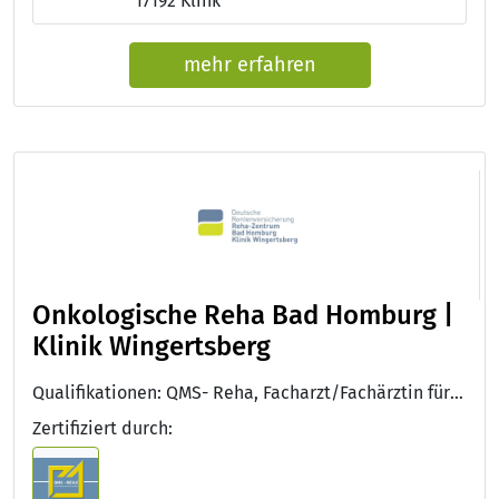
17192 Klink
mehr erfahren
Onkologische Reha Bad Homburg |
Klinik Wingertsberg
Qualifikationen: QMS- Reha, Facharzt/Fachärztin für Innere Medizin, Facharzt/Fachärztin für Innere Medizin und Hämatologie und Onkologie, Auszeichnung Sozialmedizinische Exzellenz des DRV Bund, DGE-Qualitätsstandard für die Verpflegung in Kliniken, Zusatz-Weiterbildung: Sozialmedizin, European Certification on Medical Oncology
Zertifiziert durch: