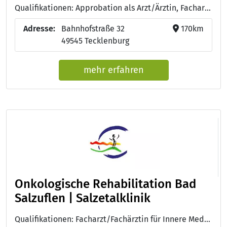
Qualifikationen: Approbation als Arzt/Ärztin, Facharzt/Fachärztin für Innere Medizin und Hämatologie und Onkologie, Ernährungsmediziner DAEM/DGEM, DEGEMED Qualitätsmanagement (TÜV Hessen), DIN EN ISO 9001:2015 (TÜV Hessen), RAL Gütezeichen Kompetenz richtig essen
Adresse:
Bahnhofstraße 32
170km
49545 Tecklenburg
mehr erfahren
Onkologische Rehabilitation Bad
Salzuflen | Salzetalklinik
Qualifikationen: Facharzt/Fachärztin für Innere Medizin und Hämatologie und Onkologie, DEGEMED, LGA InterCert ISO 9001:2015, LGA InterCert ISO 9001:2015