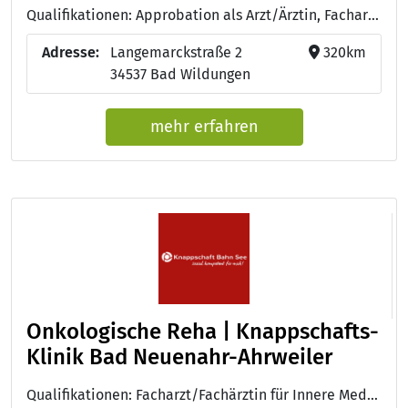
Qualifikationen: Approbation als Arzt/Ärztin, Facharzt/Fachärztin für Innere Medizin, Facharzt/Fachärztin für Urologie, Ausbildung zum/zur Pflegefachmann/-frau
Adresse:
Langemarckstraße 2
320km
34537 Bad Wildungen
mehr erfahren
Onkologische Reha | Knappschafts-
Klinik Bad Neuenahr-Ahrweiler
Qualifikationen: Facharzt/Fachärztin für Innere Medizin, Facharzt/Fachärztin für Allgemeinmedizin, Facharzt/Fachärztin für Frauenheilkunde und Geburtshilfe, Facharzt/Fachärztin für Physikalische und Rehabilitative Medizin, DEGEMED, DIN EN ISO 9001 (TÜV Rheinland)