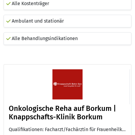
Alle Kostenträger
Ambulant und stationär
Alle Behandlungsindikationen
Onkologische Reha auf Borkum |
Knapp­schafts-Kli­nik Bor­kum
Qualifikationen: Facharzt/Fachärztin für Frauenheilkunde und Geburtshilfe, Facharzt/Fachärztin für Allgemeinmedizin, Facharzt/Fachärztin für Innere Medizin, Zusatz-Weiterbildung: Ernährungsmedizin, Facharzt/Fachärztin für Allgemeinmedizin, Facharzt/Fachärztin für Frauenheilkunde und Geburtshilfe mit Schwerpunkt Gynäkologische Onkologie, DEGEMED, DIN EN ISO 9001 (TÜV Rheinland)