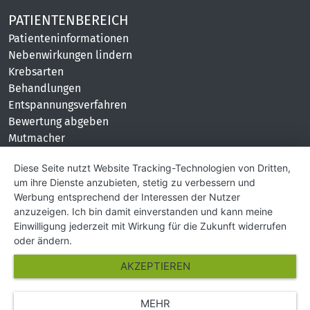
PATIENTENBEREICH
Patienteninformationen
Nebenwirkungen lindern
Krebsarten
Behandlungen
Entspannungsverfahren
Bewertung abgeben
Mutmacher
KONTAKT
Diese Seite nutzt Website Tracking-Technologien von Dritten,
um ihre Dienste anzubieten, stetig zu verbessern und
Impressum
Werbung entsprechend der Interessen der Nutzer
Hilfe und Kontakt
anzuzeigen. Ich bin damit einverstanden und kann meine
Partner
Einwilligung jederzeit mit Wirkung für die Zukunft widerrufen
Presse
oder ändern.
Über Uns
AKZEPTIEREN
Karriere
MEHR
© Copyright 2026 SGK Stärker gegen Krebs