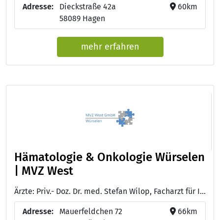
Adresse:
Dieckstraße 42a
60km
58089 Hagen
mehr erfahren
Hämatologie & Onkologie Würselen
| MVZ West
Ärzte: Priv.- Doz. Dr. med. Stefan Wilop, Facharzt für Inneren Medizin, Hämatologie und internistische Onkologie; Ärztlicher Leiter der MVZ West GmbH Würselen - Dr. med. Christiane Hinske, Fachärztin für Innere Medizin, Hämatologie und Onkologie - Michael Bendel, Facharzt der Inneren Medizin, Hämatologie und internistischen Onkologie - Dr. med. Christoph Maintz, Facharzt für Innere Medizin, Hämatologie und internistische Onkologie, Zusatzbezeichnung Palliativmedizin - Dr. med. Meike Münchow-Wilop, Fachärztin für Innere Medizin mit Schwerpunkt Hämatologie und Onkologie, Palliativmedizin
Adresse:
Mauerfeldchen 72
66km