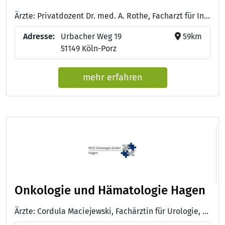
Ärzte: Privatdozent Dr. med. A. Rothe, Facharzt für Innere Medizin, Hämatologie und Internistische Onkologie - Dr. med. Lutz Dietze, Facharzt für Innere Medizin, Hämatologie und Internistische Onkologie - Dr. S. Lehnert, Fachärztin für Innere Medizin sowie Fachärztin für Innere Medizin und Hämatologie und Onkologie, Zusatzbezeichnung Palliativmedizin - Dr. med. Sascha Ansén, Facharzt für Innere Medizin mit Schwerpunkt Hämatologie und Onkologie
Adresse:
Urbacher Weg 19
59km
51149 Köln-Porz
mehr erfahren
Onkologie und Hämatologie Hagen
Ärzte: Cordula Maciejewski, Fachärztin für Urologie, innere Medizin, Hämatologie und Onkologie - Sokol Plaku, Facharzt für Innere Medizin, Hämatologie und Onkologie - Dr. med. Malte Friedrich Hülsemann, Facharzt für Innere Medizin, Hämatologie und Onkologie