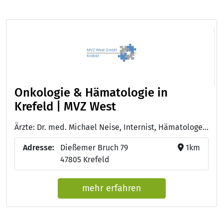
Onkologie & Hämatologie in
Krefeld | MVZ West
Ärzte: Dr. med. Michael Neise, Internist, Hämatologe und internistischer Onkologe - Dr. med. André Lollert, Internist, Hämatologe und internistischer Onkologe - Dr. med. Susan Wehle-Ilka, Internistin, Hämatologin und internistische Onkologin, Zusatzbezeichnung Palliativmedizin
Adresse:
Dießemer Bruch 79
1km
47805 Krefeld
mehr erfahren