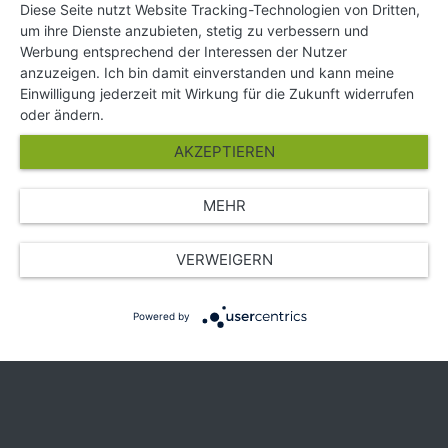
KONTAKT
Diese Seite nutzt Website Tracking-Technologien von Dritten,
um ihre Dienste anzubieten, stetig zu verbessern und
Impressum
Werbung entsprechend der Interessen der Nutzer
Hilfe und Kontakt
anzuzeigen. Ich bin damit einverstanden und kann meine
Partner
Einwilligung jederzeit mit Wirkung für die Zukunft widerrufen
Presse
oder ändern.
Über Uns
AKZEPTIEREN
Karriere
MEHR
© Copyright 2026 SGK Stärker gegen Krebs
VERWEIGERN
Powered by