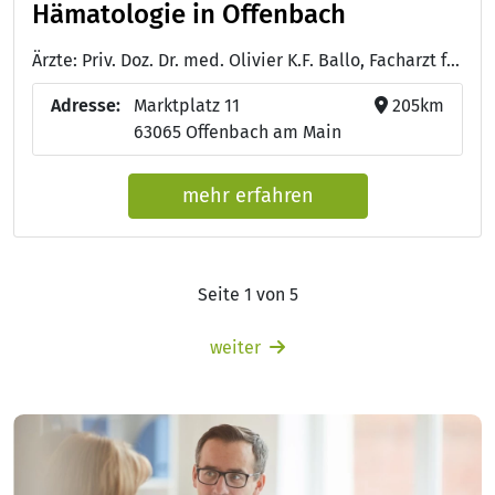
Hämatologie in Offenbach
Ärzte: Priv. Doz. Dr. med. Olivier K.F. Ballo, Facharzt für Innere Medizin, Hämatologie und Onkologie, Gastroenterologie, Palliativmedizin, Notfallmedizin - Dr. med. H.-P. Böck, Facharzt für Innere Medizin, Hämatologie und Onkologie, Palliativmedizin, Spezielle Schmerztherapie - Dr. med. Sandra Kensche, Fachärztin für Innere Medizin, Medikamentöse Tumortherapie, Palliativmedizin
Adresse:
Marktplatz 11
205km
63065 Offenbach am Main
mehr erfahren
Seite 1 von 5
weiter