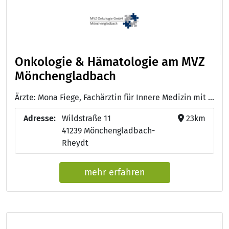
Onkologie & Hämatologie am MVZ
Mönchengladbach
Ärzte: Mona Fiege, Fachärztin für Innere Medizin mit Schwerpunkt Hämatologie und Onkologie, ärztliche Leitung - Dr. med. Christoph Losem, Facharzt für Innere Medizin mit Schwerpunkt Hämatologie und Onkologie - Nina Evers, Fachärztin für Innere Medizin mit Schwerpunkt Hämatologie und Onkologie, Palliativmedizin - Janos Schwartze, Facharzt für Psychiatrie und Psychotherapie
Adresse:
Wildstraße 11
23km
41239 Mönchengladbach-
Rheydt
mehr erfahren