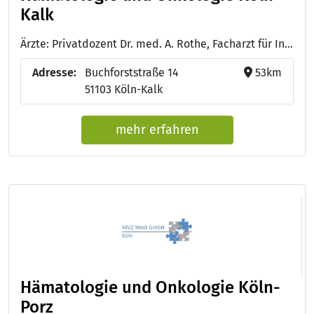
Kalk
Ärzte: Privatdozent Dr. med. A. Rothe, Facharzt für Innere Medizin, Hämatologie und Internistische Onkologie. - Dr. med. Lutz Dietze, Facharzt für Innere Medizin, Hämatologie und Internistische Onkologie. - Dr. S. Lehnert, Fachärztin für Innere Medizin, Hämatologie und Onkologie, Zusatzbezeichnung Palliativmedizin - Dr. med. Sascha Ansén, Facharzt für Innere Medizin mit Schwerpunkt Hämatologie und Onkologie
Adresse:
Buchforststraße 14
53km
51103 Köln-Kalk
mehr erfahren
Hämatologie und Onkologie Köln-
Porz