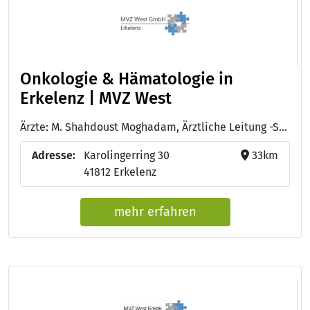
Onkologie & Hämatologie in
Erkelenz | MVZ West
Ärzte: M. Shahdoust Moghadam, Ärztliche Leitung -Schwerpunkt Hämatologie und Onkologie - Dr. med. Susanne Meer, Fachärztin mit Schwerpunkt Hämatologie und Onkologie - Sandor Bako, Facharzt für Innere Medizin, Schwerpunkt Hämatologie und Onkologie, Palliativmedizin - Dr. med. Carolin von Sachs, Fachärztin für Innere Medizin, Palliativmedizin, hausärztliche Versorgung
Adresse:
Karolingerring 30
33km
41812 Erkelenz
mehr erfahren