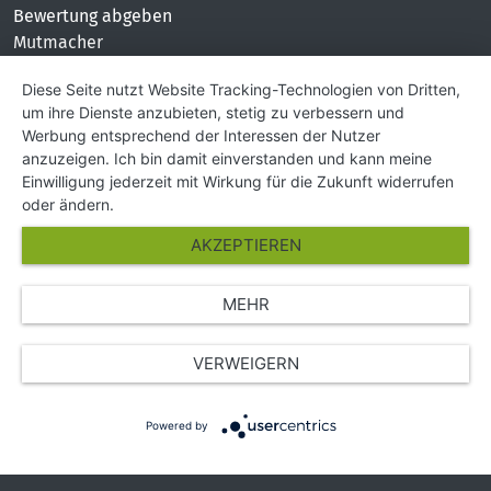
Bewertung abgeben
Mutmacher
KONTAKT
Diese Seite nutzt Website Tracking-Technologien von Dritten,
um ihre Dienste anzubieten, stetig zu verbessern und
Impressum
Werbung entsprechend der Interessen der Nutzer
Hilfe und Kontakt
anzuzeigen. Ich bin damit einverstanden und kann meine
Partner
Einwilligung jederzeit mit Wirkung für die Zukunft widerrufen
Presse
oder ändern.
Über Uns
AKZEPTIEREN
Karriere
MEHR
© Copyright 2026 SGK Stärker gegen Krebs
VERWEIGERN
Powered by