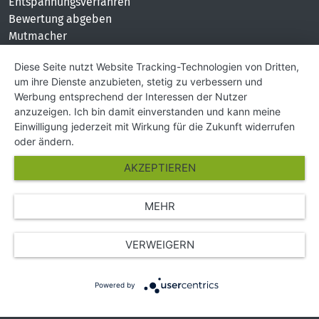
Entspannungsverfahren
Bewertung abgeben
Mutmacher
KONTAKT
Diese Seite nutzt Website Tracking-Technologien von Dritten,
um ihre Dienste anzubieten, stetig zu verbessern und
Impressum
Werbung entsprechend der Interessen der Nutzer
Hilfe und Kontakt
anzuzeigen. Ich bin damit einverstanden und kann meine
Partner
Einwilligung jederzeit mit Wirkung für die Zukunft widerrufen
Presse
oder ändern.
Über Uns
AKZEPTIEREN
Karriere
MEHR
© Copyright 2026 SGK Stärker gegen Krebs
VERWEIGERN
Powered by