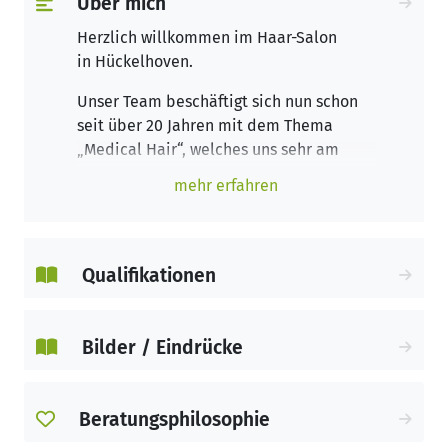
Über mich
Herzlich willkommen im Haar-Salon
in Hückelhoven.
Unser Team beschäftigt sich nun schon
seit über 20 Jahren mit dem Thema
„Medical Hair“, welches uns sehr am
Herzen liegt.
mehr erfahren
Wir wollen Ihr persönliches
Wohlbefinden steigern, indem wir für Sie
individuell angepasste, moderne
Perücken anfertigen, die von Ihrem
Qualifikationen
natürlichen Echthaar nicht zu
unterscheiden sind.
Bilder / Eindrücke
In einem diskreten Beratungsgespräch
gehen wir auf Ihre Wünsche und
Vorstellungen ein und finden gemeinsam
Beratungsphilosophie
für Sie eine passende und hochwertige