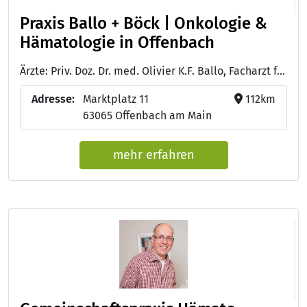
Praxis Ballo + Böck | Onkologie &
Hämatologie in Offenbach
Ärzte: Priv. Doz. Dr. med. Olivier K.F. Ballo, Facharzt für Innere Medizin, Hämatologie und Onkologie, Gastroenterologie, Palliativmedizin, Notfallmedizin - Dr. med. H.-P. Böck, Facharzt für Innere Medizin, Hämatologie und Onkologie, Palliativmedizin, Spezielle Schmerztherapie - Dr. med. Sandra Kensche, Fachärztin für Innere Medizin, Medikamentöse Tumortherapie, Palliativmedizin
Adresse:
Marktplatz 11
112km
63065 Offenbach am Main
mehr erfahren