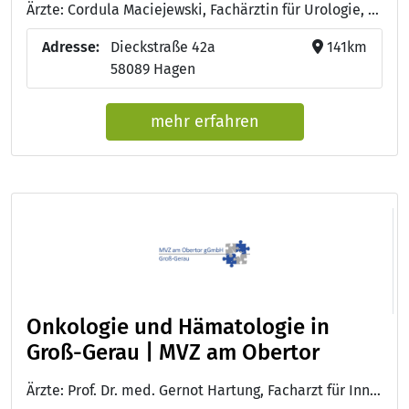
Ärzte: Cordula Maciejewski, Fachärztin für Urologie, innere Medizin, Hämatologie und Onkologie - Sokol Plaku, Facharzt für Innere Medizin, Hämatologie und Onkologie - Dr. med. Malte Friedrich Hülsemann, Facharzt für Innere Medizin, Hämatologie und Onkologie
Adresse:
Dieckstraße 42a
141km
58089 Hagen
mehr erfahren
Onkologie und Hämatologie in
Groß-Gerau | MVZ am Obertor
Ärzte: Prof. Dr. med. Gernot Hartung, Facharzt für Innere Medizin, Hämatologie und Internistische Onkologie, Palliativmedizin - Dr. med. Franziska Gall, Fachärztin für Innere Medizin mit Schwerpunkt Hämatologie und Onkologie, Palliativmedizin