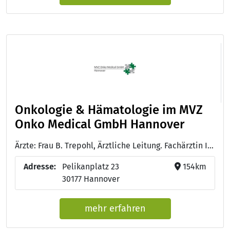
Onkologie & Hämatologie im MVZ
Onko Medical GmbH Hannover
Ärzte: Frau B. Trepohl, Ärztliche Leitung. Fachärztin Innere Medizin, Hämatologie und Onkologie - Dr. med. T. Wehrhahn, Facharzt für Innere Medizin, Hämatologie und Onkologie - Prof. Dr. med. Hans-Joachim Lück, Facharzt für Frauenheilkunde und Geburtshilfe, Gynäkologische Onkologie - Dr. med. Barbara Tschechne, Fachärztin für Innere Medizin, Hämatologie und Onkologie, medikamentöse Tumortherapie, Hämostaseologie und Palliativmedizin - Imar Al-Radwany, Fachärztin für Innere Medizin - Dr. med. Tümen Mansuroglu, Facharzt Innere Medizin und Gastroenterologie - Dr. med. Theresa Tenge, Fachärztin für Gynäkologie und Geburtshilfe, medikamentöse Tumortherapie und Psychoonkologie – privatärztliche Abrechnung
Adresse:
Pelikanplatz 23
154km
30177 Hannover
mehr erfahren