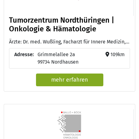
Tumorzentrum Nordthüringen |
Onkologie & Hämatologie
Ärzte: Dr. med. Wußling, Facharzt für Innere Medizin, Hämatologie und internistische Onkologie - Dr. med. Ibe, Facharzt für Innere Medizin, Gastroenterologie, Hämatologie und Onkologie Diabetologe, Hepatologe, Ernährungsmediziner - Nicolas Keller, Facharzt für Innere Medizin mit Schwerpunkt Hämatologie und Onkologie
Adresse:
Grimmelallee 2a
109km
99734 Nordhausen
mehr erfahren