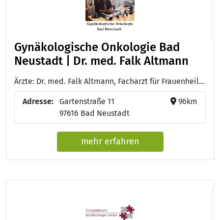
Gynäkologische Onkologie Bad
Neustadt | Dr. med. Falk Altmann
Ärzte: Dr. med. Falk Altmann, Facharzt für Frauenheilkunde mit Geburtshilfe, gynäkologischer Onkologe - Julia Rott, Arzthelferin, Fachkraft für Mammadiagnostik - Sandra Menninger, Examinierte Krankenschwester, Mammographie, Qualitätsmanagementbeauftragte - Karin Heilmann, Krankenschwester, medizinisch - onkologische Fachangestellte - Melanie Caspari, Arzthelferin, Gesundheits- und Krankenpflegerin - Barbara Schreiber, Arzthelferin - Melanie Hofmann, Arzthelferin
Adresse:
Gartenstraße 11
96km
97616 Bad Neustadt
mehr erfahren