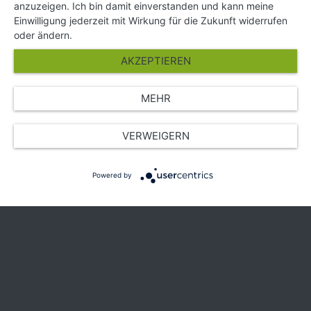
anzuzeigen. Ich bin damit einverstanden und kann meine
Partner
Einwilligung jederzeit mit Wirkung für die Zukunft widerrufen
Presse
oder ändern.
Über Uns
AKZEPTIEREN
Karriere
MEHR
© Copyright 2026 SGK Stärker gegen Krebs
VERWEIGERN
Powered by