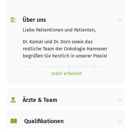
Über uns
Liebe Patientinnen und Patienten,
Dr. Kamal und Dr. Dorn sowie das
restliche Team der Onkologie Hannover
begrüßen Sie herzlich in unserer Praxis!
Bei uns erwartet Sie Diagnostik, Therapie
mehr erfahren
und Nachsorge von Krebs- sowie
Bluterkrankungen auf hohem
medizinischen Niveau. In unserer
modern ausgestatteten Praxis und
Ärzte & Team
Tagesklinik steht Ihnen ein freundliches
und empathisches Team aus Ärzten und
Pflegepersonal zur Seite, begleitet Sie
Qualifikationen
durch Ihre individuelle Therapie und
beantwortet alle offenen Fragen und