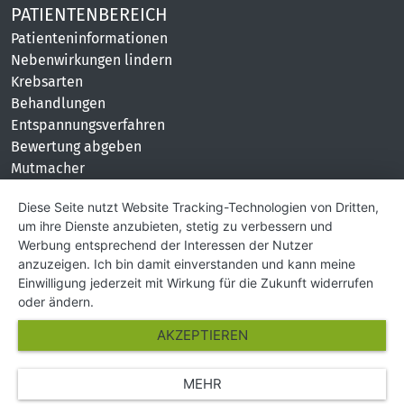
PATIENTENBEREICH
Patienteninformationen
Nebenwirkungen lindern
Krebsarten
Behandlungen
Entspannungsverfahren
Bewertung abgeben
Mutmacher
KONTAKT
Diese Seite nutzt Website Tracking-Technologien von Dritten,
um ihre Dienste anzubieten, stetig zu verbessern und
Impressum
Werbung entsprechend der Interessen der Nutzer
Hilfe und Kontakt
anzuzeigen. Ich bin damit einverstanden und kann meine
Partner
Einwilligung jederzeit mit Wirkung für die Zukunft widerrufen
Presse
oder ändern.
Über Uns
AKZEPTIEREN
Karriere
MEHR
© Copyright 2026 SGK Stärker gegen Krebs