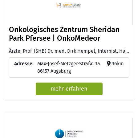
Onkologisches Zentrum Sheridan
Park Pfersee | OnkoMedeor
Ärzte: Prof. (SHB) Dr. med. Dirk Hempel, Internist, Hämatologe, Onkologe, Palliativmediziner - Dr. med. Mithun Scheytt, Facharzt für Innere Medizin, Hämatologie und Onkologie - Bastian Fleischmann, Facharzt für Innere Medizin, Hämatologie und Onkologie - Dr. med. Olaf Brudler, Facharzt für Innere Medizin, Hämatologie und Onkologie
Adresse:
Max-Josef-Metzger-Straße 3a
36km
86157 Augsburg
mehr erfahren