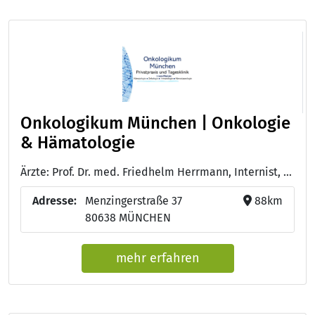
Onkologikum München | Onkologie
& Hämatologie
Ärzte: Prof. Dr. med. Friedhelm Herrmann, Internist, Onkologie, Hämatoonkologie, Hämatologie, Hämostaseologie, Immunologie - Nur al Khalidi, Praxismanagement, Medizinische Fachangestellte, Onkologieweiterbildung - Hasret Ülger, Medizinische Fachangestellte - Jan Lennart Herrmann, Master in Medienmanagement, IT-Support
Adresse:
Menzingerstraße 37
88km
80638 MÜNCHEN
mehr erfahren