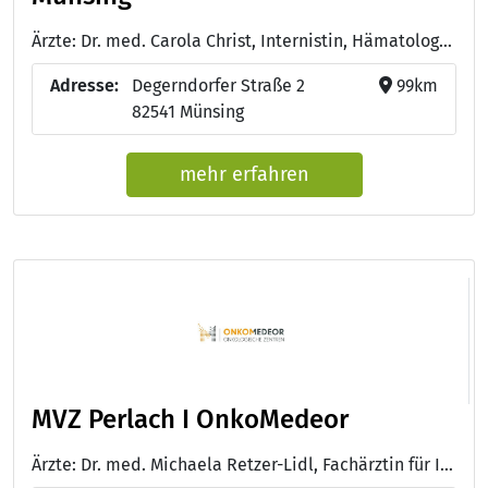
Ärzte: Dr. med. Carola Christ, Internistin, Hämatologin, Onkologin - Dr. med. Xaver Schiel, Internist, Hämatologe, Onkologe
Adresse:
Degerndorfer Straße 2
99km
82541 Münsing
mehr erfahren
MVZ Perlach I OnkoMedeor
Ärzte: Dr. med. Michaela Retzer-Lidl, Fachärztin für Innere Medizin, Hämatologie und Onkologie - Prof. Dr. med. Dirk Becker, Internist, Gastroenterologie, Spez. internist. Intensivmedizin, Flugmedizin, DEGUM-Kursleiter (III) - Dr. med. Ernest Mathavan, Facharzt für Innere Medizin und Gastroenterologie - Prof. Dr. med. Meinolf Karthaus, Facharzt für Innere Medizin, Hämatologie und Onkologie - Dr. med. Albert Eimiller, Facharzt für Innere Medizin und Gastroenterologie