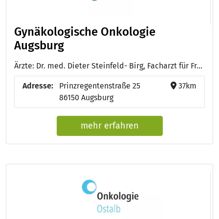
Gynäkologische Onkologie
Augsburg
Ärzte: Dr. med. Dieter Steinfeld- Birg, Facharzt für Frauenheilkunde mit Geburtshilfe, gynäkologischer Onkologe - Mihaela Schuster, Medizinische Fachangestellte, Facharzthelferin für Onkologie (KOK) - Dagmar Laier, Medizinische Fachangestellte, Facharzthelferin für Onkologie (KOK) - Uschi Mayer, Medizinische Fachangestellte, Facharzthelferin für Onkologie (KOK), Study Nurse
Adresse:
Prinzregentenstraße 25
37km
86150 Augsburg
mehr erfahren