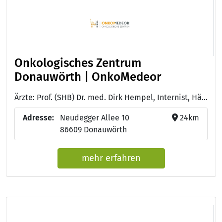
Onkologisches Zentrum
Donauwörth | OnkoMedeor
Ärzte: Prof. (SHB) Dr. med. Dirk Hempel, Internist, Hämatologe, Onkologe, Palliativmediziner - Bastian Fleischmann, Facharzt für Innere Medizin, Hämatologie und Onkologie - Doctor of Medicine D.M. (Univ. Neu Delhi) Arun Garg, Facharzt für Innere Medizin, Hämatologie und Onkologie
Adresse:
Neudegger Allee 10
24km
86609 Donauwörth
mehr erfahren