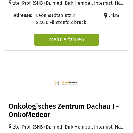
Ärzte: Prof. (SHB) Dr. med. Dirk Hempel, Internist, Hämatologe, Onkologe, Palliativmediziner - Dr. med. Michaela Retzer-Lidl, Fachärztin für Innere Medizin, Hämatologie und Onkologie - Eleni Kourti, Fachärztin für Innere Medizin, Hämatologie und Onkologie - Prof. Dr. med. Dirk Becker, Internist, Gastroenterologie, Spez. internist. Intensivmedizin, Flugmedizin, DEGUM-Kursleiter (III) - Dr. med. Ernest Mathavan, Facharzt für Innere Medizin und Gastroenterologie
Adresse:
Leonhardtsplatz 2
71km
82256 Fürstenfeldbruck
mehr erfahren
Onkologisches Zentrum Dachau I -
OnkoMedeor
Ärzte: Prof. (SHB) Dr. med. Dirk Hempel, Internist, Hämatologe, Onkologe, Palliativmediziner - Dr. med. Susanne Fritsch, Fachärztin für Innere Medizin, Hämatologie und Onkologie - Dott. Filippo Rizzo, Facharzt für Innere Medizin, Hämatologie und Onkologie - Dr. med. Daphne Doedens, Fachärztin für Innere Medizin, Hämatologie und Onkologie