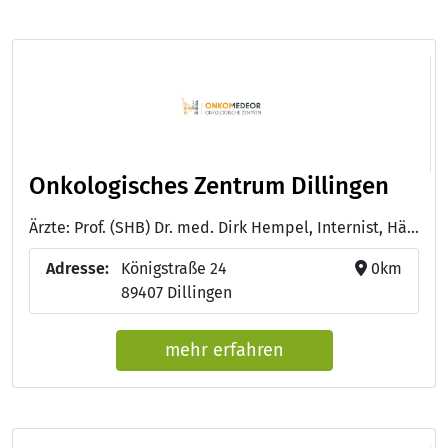
Onkologisches Zentrum Dillingen
Ärzte: Prof. (SHB) Dr. med. Dirk Hempel, Internist, Hämatologe, Onkologe, Palliativmediziner - D.M. (Univ. Neu Delhi) Arun Garg, Facharzt für Innere Medizin, Hämatologie und Onkologie - Bastian Fleischmann, Facharzt für Innere Medizin, Hämatologie und Onkologie
Adresse:
Königstraße 24
0km
89407 Dillingen
mehr erfahren