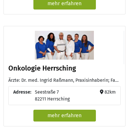
mehr erfahren
Onkologie Herrsching
Ärzte: Dr. med. Ingrid Raßmann, Praxisinhaberin; Fachärztin für Hämatologie und Onkologie; Ärztin für Palliativmedizin - Dr. med. W. Abenhardt, Facharzt für Hämatologie und Onkologie - Astrid Kranz, Medizinische Fachangestellte; Zusatzausbildung onkologische Fachkraft; Praxismanagement - Anette Lenninger, MBA; Krankenschwester; Zusatzausbildung onkologische Fachkraft - Marita Young, Medizinische Fachangestellte - Nelly Raßmann, Duale Studentin -Gesundheitsmanagement
Adresse:
Seestraße 7
82km
82211 Herrsching
mehr erfahren