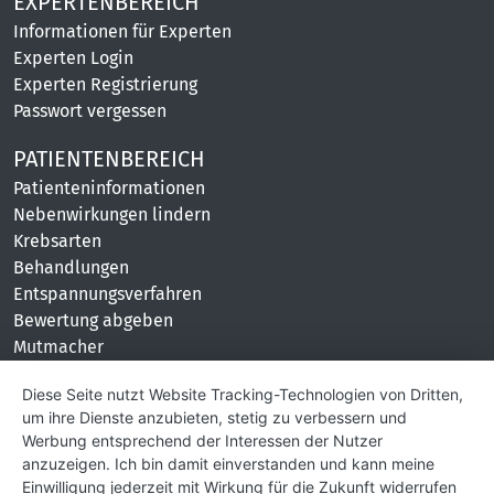
EXPERTENBEREICH
Informationen für Experten
Experten Login
Experten Registrierung
Passwort vergessen
PATIENTENBEREICH
Patienteninformationen
Nebenwirkungen lindern
Krebsarten
Behandlungen
Entspannungsverfahren
Bewertung abgeben
Mutmacher
KONTAKT
Diese Seite nutzt Website Tracking-Technologien von Dritten,
um ihre Dienste anzubieten, stetig zu verbessern und
Impressum
Werbung entsprechend der Interessen der Nutzer
Hilfe und Kontakt
anzuzeigen. Ich bin damit einverstanden und kann meine
Partner
Einwilligung jederzeit mit Wirkung für die Zukunft widerrufen