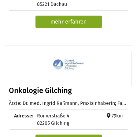
85221 Dachau
mehr erfahren
Onkologie Gilching
Ärzte: Dr. med. Ingrid Raßmann, Praxisinhaberin; Fachärztin für Hämatologie und Onkologie; Ärztin für Palliativmedizin - Dr. med. W. Abenhardt, Facharzt für Hämatologie und Onkologie - Astrid Kranz, Medizinische Fachangestellte; Zusatzausbildung onkologische Fachkraft; Praxismanagement - Anette Lenninger, MBA; Krankenschwester; Zusatzausbildung onkologische Fachkraft - Marita Young, Medizinische Fachangestellte - Nelly Raßmann, Duale Studentin -Gesundheitsmanagement
Adresse:
Römerstraße 4
79km
82205 Gilching