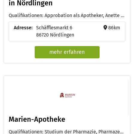
in Nördlingen
Qualifikationen: Approbation als Apotheker, Anette Scholl - Webinarreihe Orale Krebstherapie Schwerpunktthema: Hautkrebs, Anette Scholl - Europäische Spezialisierung in onkologischer Pharmazie, Anette Scholl - Onkologische Pharmazie, Monika Scharla - Webinarreihe Orale Krebstherapie Schwerpunktthema: Hautkrebs, Monika Scharla - 29. NZW Onkologisch-Pharmazeutischer Online-Fachkongress
Adresse:
Schäfflesmarkt 6
86km
86720 Nördlingen
mehr erfahren
Marien-Apotheke
Qualifikationen: Studium der Pharmazie, Pharmazeutisch-technische/r Assistent/in - PTA