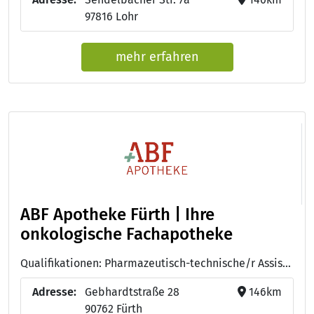
97816 Lohr
mehr erfahren
ABF Apotheke Fürth | Ihre
onkologische Fachapotheke
Qualifikationen: Pharmazeutisch-technische/r Assistent/in - PTA, PTA-Weiterqualifizierung "Zytostatika", IFAHS Zertifikatfortbildung "Kompetente Betreuung von Tumorpatienten", Studium der Pharmazie, Angewandte Telepharmazie (IHK)
Adresse:
Gebhardtstraße 28
146km
90762 Fürth