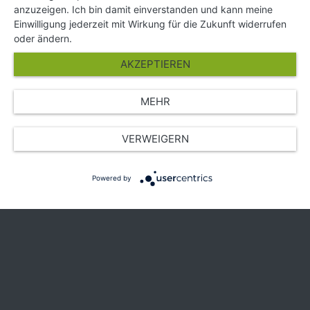
Hilfe und Kontakt
anzuzeigen. Ich bin damit einverstanden und kann meine
Partner
Einwilligung jederzeit mit Wirkung für die Zukunft widerrufen
Presse
oder ändern.
Über Uns
AKZEPTIEREN
Karriere
MEHR
© Copyright 2026 SGK Stärker gegen Krebs
VERWEIGERN
Powered by