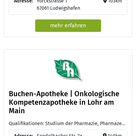
Adresse:
Yorckstrasse 1
103km
67061 Ludwigshafen
mehr erfahren
Buchen-Apotheke | Onkologische
Kompetenzapotheke in Lohr am
Main
Qualifikationen: Studium der Pharmazie, Pharmazeutisch-technische/r Assistent/in - PTA
Adresse:
Sendelbacher Str. 7a
140km