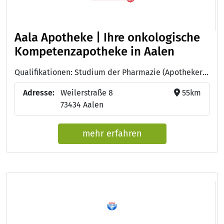
Aala Apotheke | Ihre onkologische
Kompetenzapotheke in Aalen
Qualifikationen: Studium der Pharmazie (Apotheker:in), Offizin-Pharmazie, Homöopathie und Naturheilkunde, Geriatrische Pharmazie, ATHINA-Schulung, Akkreditierung als Akademische Ausbildungsapotheke, Erlaubnis zum Versand von apothekenpflichtigen Arzneimitteln, Zulassung als Weiterbildungsstätte im Fachgebiet Allgemeinpharmazie, Fortbildung "Interaktionen in der Onkologie"
Adresse:
Weilerstraße 8
55km
73434 Aalen
mehr erfahren