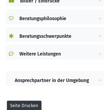
Bilder / Eindrücke
wodurch wir in der Lage sind, sie
diesbezüglich kompetent zu beraten.
Beratungsphilosophie
Die Lusanum Apotheke legt großen Wert
auf qualitativ hochwertige
Kundenbetreuung. Deshalb nehmen wir
Beratungsschwerpunkte
uns für Ihre Beratung viel Zeit und
beantworten alle offenen Fragen.
Weitere Leistungen
Gerne helfen wir Ihnen weiter!
Ihr Team der Lusanum Apotheke
Ansprechpartner in der Umgebung