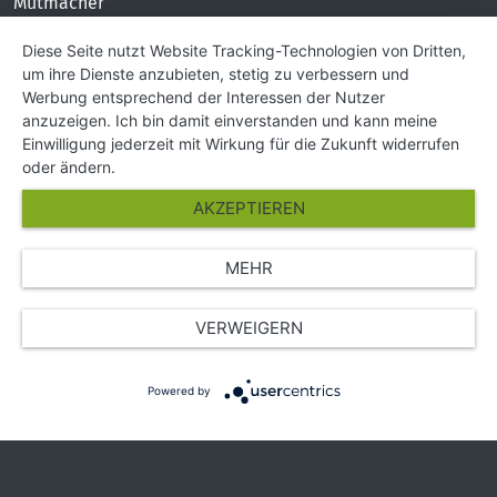
Mutmacher
KONTAKT
Diese Seite nutzt Website Tracking-Technologien von Dritten,
um ihre Dienste anzubieten, stetig zu verbessern und
Impressum
Werbung entsprechend der Interessen der Nutzer
Hilfe und Kontakt
anzuzeigen. Ich bin damit einverstanden und kann meine
Partner
Einwilligung jederzeit mit Wirkung für die Zukunft widerrufen
Presse
oder ändern.
Über Uns
AKZEPTIEREN
Karriere
MEHR
© Copyright 2026 SGK Stärker gegen Krebs
VERWEIGERN
Powered by