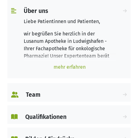
Über uns
Liebe Patientinnen und Patienten,
wir begrüßen Sie herzlich in der
Lusanum Apotheke in Ludwigshafen -
Ihrer Fachapotheke für onkologische
Pharmazie! Unser Expertenteam berät
Sie zu verschiedenen Themen rund um
mehr erfahren
eine Krebserkrankung. Gerne informieren
wir Sie zu Neben- und Wechselwirkungen
von Medikamenten, Ernährung bei Krebs,
palliativmedizinischen
Team
Versorgungsmöglichkeiten und vielem
mehr. Gerne stellen wir auf Wunsch auch
patientenindividuelle Präparate her.
Qualifikationen
In unserer Hauptapotheke in
Mundenheim, der Fortuna-Apotheke,
werden zudem Zytostatika hergestellt,