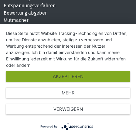
Entspannungsverfahren
Bewertung abgeben
Mutmacher
KONTAKT
Diese Seite nutzt Website Tracking-Technologien von Dritten,
um ihre Dienste anzubieten, stetig zu verbessern und
Impressum
Werbung entsprechend der Interessen der Nutzer
Hilfe und Kontakt
anzuzeigen. Ich bin damit einverstanden und kann meine
Partner
Einwilligung jederzeit mit Wirkung für die Zukunft widerrufen
Presse
oder ändern.
Über Uns
AKZEPTIEREN
Karriere
MEHR
© Copyright 2026 SGK Stärker gegen Krebs
VERWEIGERN
Powered by