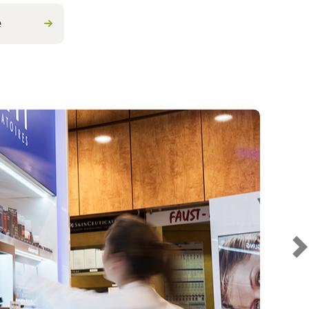
liegen umzusetzen. Ihre Gesundheit liegt uns am Herz
e
wörth in Bad Kreuznach
N