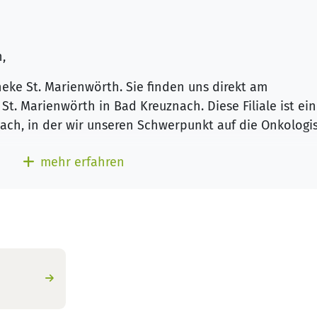
n,
eke St. Marienwörth. Sie finden uns direkt am
. Marienwörth in Bad Kreuznach. Diese Filiale ist ei
znach, in der wir unseren Schwerpunkt auf die Onkologi
mehr erfahren
attung und einen hohen Dienstleistungsgedanken. Als
ind wir in der Lage, Ihnen eine ausfühliche und
rebserkrankung anzubieten. Wir kennen uns bestens mi
 deren Nebenwirkungen aus. Wir zeigen Ihnen Wege, d
er Medikamente zu lindern und Ihr Wohlbefinden in
 zu steigern.
tarbeiterinnen und Mitarbeiter an, und wir werden mi