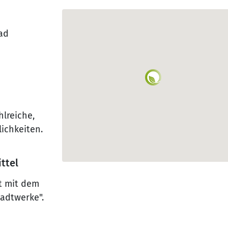
ad
lreiche,
lichkeiten.
ttel
ut mit dem
tadtwerke".