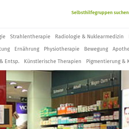
Selbsthilfegruppen suchen
gie
Strahlentherapie
Radiologie & Nuklearmedizin
tung
Ernährung
Physio­therapie
Bewegung
Apoth
& Entsp.
Künstlerische Therapien
Pigmentierung & 