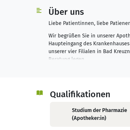
Über uns
Liebe Patientinnen, liebe Patiene
Wir begrüßen Sie in unserer Apoth
Haupteingang des Krankenhauses St
unserer vier Filialen in Bad Kreu
Beratung legen.
Wir legen Wert auf moderne Ausst
onkologische Kompetenzapotheke s
individuelle Beratung bei Ihrer K
Qualifikationen
den verschiedenen Therapien und
Neben- und Wechselwirkungen Ihr
Studium der Pharmazie
dieser schwierigen Zeit nachhaltig
(Apotheker:in)
Sprechen Sie unsere erfahrenen Mi