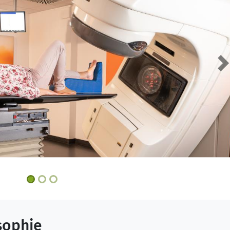
N
sophie