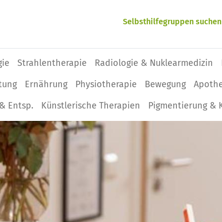
Selbsthilfegruppen suchen
gie
Strahlentherapie
Radiologie & Nuklearmedizin
tung
Ernährung
Physio­therapie
Bewegung
Apoth
& Entsp.
Künstlerische Therapien
Pigmentierung & 