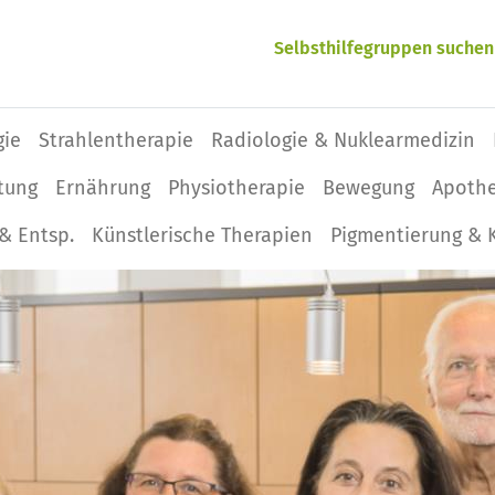
Selbsthilfegruppen suchen
gie
Strahlentherapie
Radiologie & Nuklearmedizin
tung
Ernährung
Physio­therapie
Bewegung
Apoth
& Entsp.
Künstlerische Therapien
Pigmentierung & 