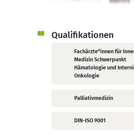
Sören Mannal
PD Dr. med
Facharzt für Innere
Dengler
Medizin und
Fachärztin
Hämatologie und
Medizin
Qualifikationen
Onkologie,
Hämatolo
Palliativmedizin
Internisti
Fachärzte*innen für Inne
Onkologie
Medizin Schwerpunkt
Palliativm
Hämatologie und Interni
Onkologie
Palliativmedizin
DIN-ISO 9001