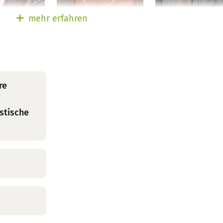
PD Dr. med. Jürg
. Jolanta
B. Metz
mehr erfahren
Fischer
Fachärztin für Innere
Facharzt für Inn
 für Innere
Medizin,
Medizin,
Hämatologie und
Hämatologie un
gie und
Internistische
Internistische
sche
Onkologie
re
Onkologie,
,
Palliativmedizin,
edizin
stische
Lungen- und
Bronchialheilku
Allergologie,
Psychotherapie