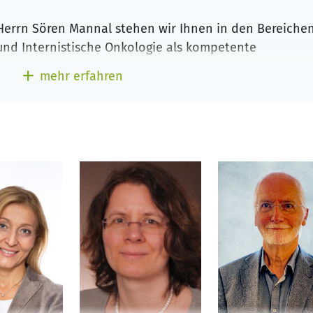
 Herrn Sören Mannal stehen wir Ihnen in den Bereiche
und Internistische Onkologie als kompetente
r Schwerpunkt unserer onkologischen Praxis liegt in 
mehr erfahren
kologischen und hämatologischen Erkrankungen (Kreb
de Abklärung bei Verdacht auf eine bösartige Erkrank
ansfusion von Blutprodukten sowie
 Onkologischen Schwerpunktpraxis Heilbronn.