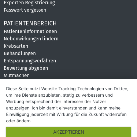
Experten Registrierung
Passwort vergessen
PATIENTENBEREICH
Patienteninformationen
Nebenwirkungen lindern
Krebsarten
Behandlungen
Entspannungsverfahren
Bewertung abgeben
Mutmacher
KONTAKT
Diese Seite nutzt Website Tracking-Technologien von Dritten,
um ihre Dienste anzubieten, stetig zu verbessern und
Impressum
Werbung entsprechend der Interessen der Nutzer
Hilfe und Kontakt
anzuzeigen. Ich bin damit einverstanden und kann meine
Partner
Einwilligung jederzeit mit Wirkung für die Zukunft widerrufen
Presse
oder ändern.
Über Uns
AKZEPTIEREN
Karriere