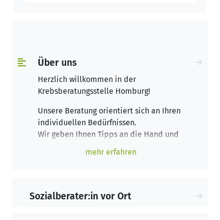
Über uns
Herzlich willkommen in der
Krebsberatungsstelle Homburg!
Unsere Beratung orientiert sich an Ihren
individuellen Bedürfnissen.
Wir geben Ihnen Tipps an die Hand und
begleiten Sie in allen Phasen der
mehr erfahren
Krankheit. Die Sozialberatung wendet
sich nicht nur an Patienten und deren
Angehörigen, sondern auch an
Selbsthilfegruppen, professionelle
Sozialberater:in vor Ort
Helfer und Interessierte. In einem
vertraulichen Gespräch, egal ob