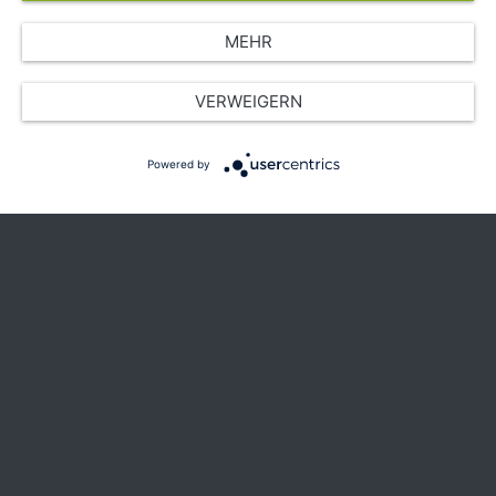
MEHR
© Copyright 2026 SGK Stärker gegen Krebs
VERWEIGERN
Powered by