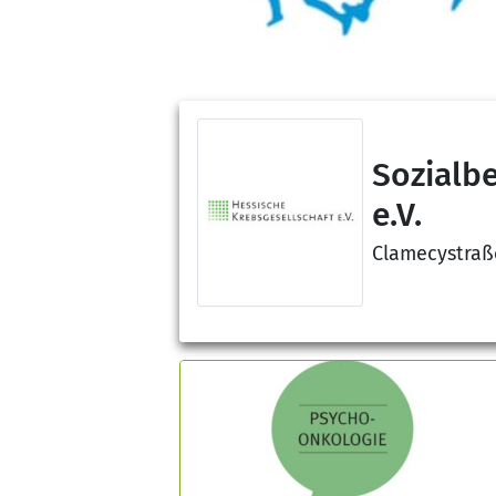
Sozialbe
e.V.
Clamecystraß