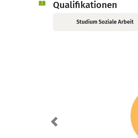
WPO/DKG i.A. -
Qualifikationen
Beratung
Studium Soziale Arbeit
Previous