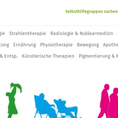
Selbsthilfegruppen suchen
gie
Strahlentherapie
Radiologie & Nuklearmedizin
tung
Ernährung
Physio­therapie
Bewegung
Apoth
& Entsp.
Künstlerische Therapien
Pigmentierung & 