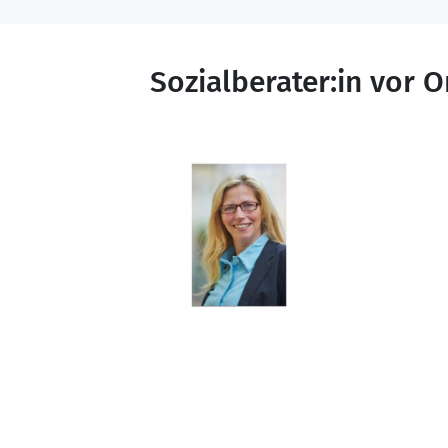
Sozialwesens und unterstützen Si
Fachkräfte stammen aus der Sozia
zusätzlichen psychoonkologischen
Sozialberater:in vor O
Unser Beratungsangebot orientier
genau auf Ihre individuelle Situ
Vereinbaren Sie gerne telefonisc
für Sie da!
Ihr Team der Sozialberatungsstell
Renate Christ
Dipl.-Sozialarbeiterin
Psychoonkologin