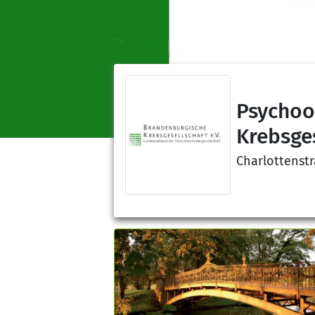
Psychoo
Krebsges
Charlottenst