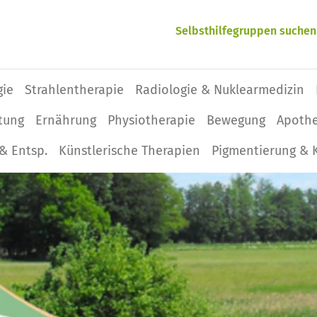
Selbsthilfegruppen suchen
gie
Strahlentherapie
Radiologie & Nuklearmedizin
tung
Ernährung
Physio­therapie
Bewegung
Apoth
& Entsp.
Künstlerische Therapien
Pigmentierung & 