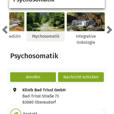
zurück
we
ativmedizin
Psychosomatik
Integrative
Onkologie
Psychosomatik
Anrufen
Nachricht
schicken
Klinik Bad Trissl GmbH
Bad-Trissl-Straße 73
83080 Oberaudorf
Kontakt