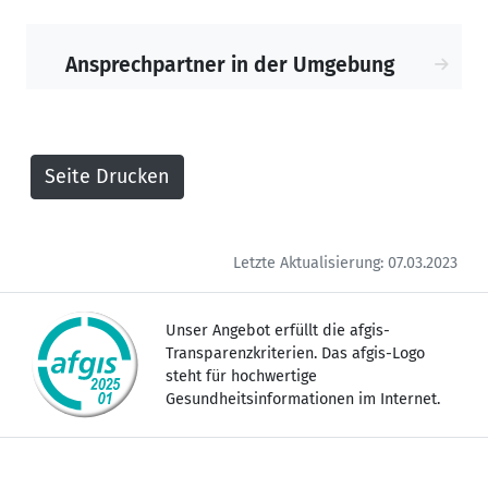
die Behandlung von psychischen
Belastungen und das Erlangen einer
Ansprechpartner in der Umgebung
möglichst guten Lebensqualität.
In unserer psychoonkologisch-
psychosomatischen Abteilung der Klinik
Bad Trissl erhalten Sie ein individuelles,
für Sie zusammengestelltes
Therapieprogramm. Auf unserer
psychosomatischen Station erhalten Sie
Letzte Aktualisierung: 07.03.2023
über mehrere Wochen ein intensives,
multiprofessionelles Therapieangebot
Unser Angebot erfüllt die afgis-
im Einzel- und Gruppensetting.
Transparenzkriterien. Das afgis-Logo
steht für hochwertige
Gerne helfen wir auch Ihnen!
Gesundheitsinformationen im Internet.