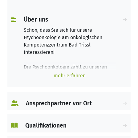
Über uns
Schön, dass Sie sich für unsere
Psychoonkologie am onkologischen
Kompetenzzentrum Bad Trissl
interessieren!
Die Psychoonkologie zählt zu unseren
ergänzenden Fachbereichen, die wir
mehr erfahren
neben den klassisch-medizinischen
Behandlungsmöglichkeiten von
onkologischen und hämatologischen
Ansprechpartner vor Ort
Erkrankungen in der Klinik Bad Trissl
anbieten.
Sie können dieses Angebot in Anspruch
Qualifikationen
nehmen, wenn Sie zur Behandlung Ihrer
Krebserkrankung in der Klinik Bad Trissl