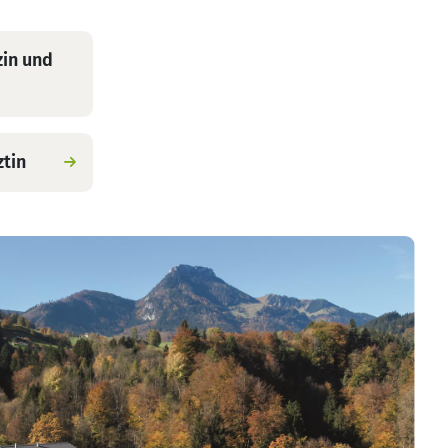
zin und
ztin