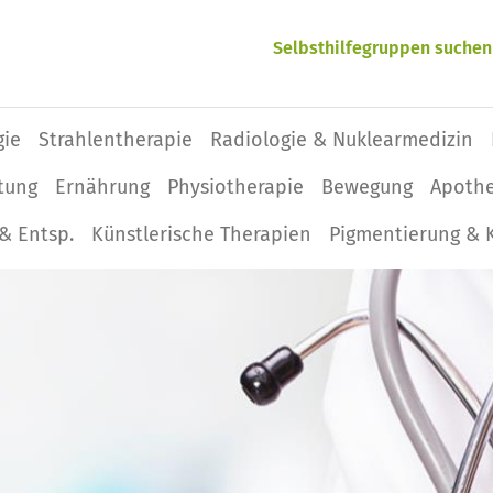
Selbsthilfegruppen suchen
gie
Strahlentherapie
Radiologie & Nuklearmedizin
tung
Ernährung
Physio­therapie
Bewegung
Apoth
& Entsp.
Künstlerische Therapien
Pigmentierung & 