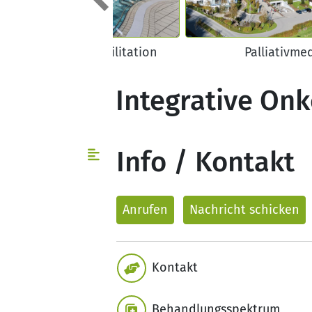
zurück
nkologische Rehabilitation
Palliativme
Integrative Onk
Info / Kontakt
Anrufen
Nachricht
schicken
Kontakt
Behandlungsspektrum