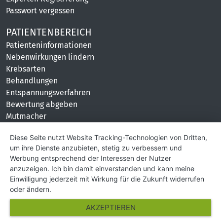
Passwort vergessen
PATIENTENBEREICH
Patienteninformationen
Nebenwirkungen lindern
Krebsarten
Behandlungen
Entspannungsverfahren
Bewertung abgeben
Mutmacher
KONTAKT
Diese Seite nutzt Website Tracking-Technologien von Dritten,
um ihre Dienste anzubieten, stetig zu verbessern und
Impressum
Werbung entsprechend der Interessen der Nutzer
Hilfe und Kontakt
anzuzeigen. Ich bin damit einverstanden und kann meine
Partner
Einwilligung jederzeit mit Wirkung für die Zukunft widerrufen
Presse
oder ändern.
Über Uns
AKZEPTIEREN
Karriere