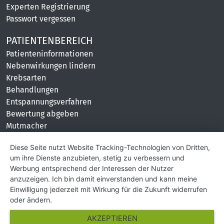
Experten Registrierung
Passwort vergessen
PATIENTENBEREICH
Patienteninformationen
Nebenwirkungen lindern
Krebsarten
Behandlungen
Entspannungsverfahren
Bewertung abgeben
Mutmacher
KONTAKT
Diese Seite nutzt Website Tracking-Technologien von Dritten,
um ihre Dienste anzubieten, stetig zu verbessern und
Impressum
Werbung entsprechend der Interessen der Nutzer
Hilfe und Kontakt
anzuzeigen. Ich bin damit einverstanden und kann meine
Partner
Einwilligung jederzeit mit Wirkung für die Zukunft widerrufen
Presse
oder ändern.
Über Uns
AKZEPTIEREN
Karriere