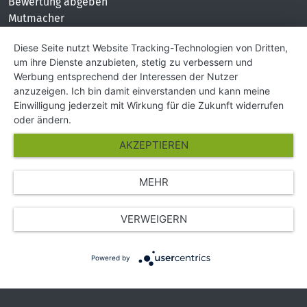
Bewertung abgeben
Mutmacher
KONTAKT
Diese Seite nutzt Website Tracking-Technologien von Dritten,
um ihre Dienste anzubieten, stetig zu verbessern und
Impressum
Werbung entsprechend der Interessen der Nutzer
Hilfe und Kontakt
anzuzeigen. Ich bin damit einverstanden und kann meine
Partner
Einwilligung jederzeit mit Wirkung für die Zukunft widerrufen
Presse
oder ändern.
Über Uns
AKZEPTIEREN
Karriere
MEHR
© Copyright 2026 SGK Stärker gegen Krebs
VERWEIGERN
Powered by