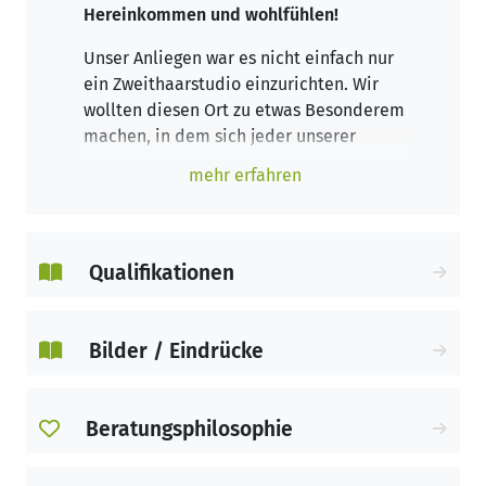
Hereinkommen und wohlfühlen!
Unser Anliegen war es nicht einfach nur
ein Zweithaarstudio einzurichten. Wir
wollten diesen Ort zu etwas Besonderem
machen, in dem sich jeder unserer
Kunden wohlfühlt und sich zurückziehen
mehr erfahren
kann.
Wir bieten Ihnen individuelle Beratung.
Sie suchen eine Zweithaarfrisur? Wir
Qualifikationen
setzen ihre Frisur mit Meisterhand um.
Bilder / Eindrücke
Beratungsphilosophie