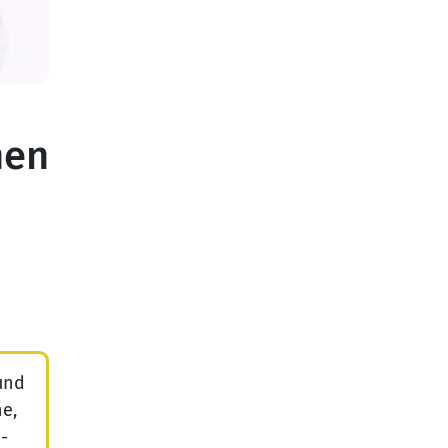
nen
und
e,
-