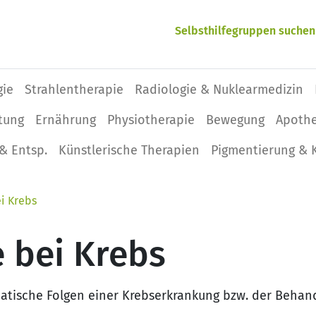
Selbsthilfegruppen suchen
gie
Strahlentherapie
Radiologie & Nuklearmedizin
tung
Ernährung
Physio­therapie
Bewegung
Apoth
& Entsp.
Künstlerische Therapien
Pigmentierung & 
i Krebs
 bei Krebs
ematische Folgen einer Krebserkrankung bzw. der Behan