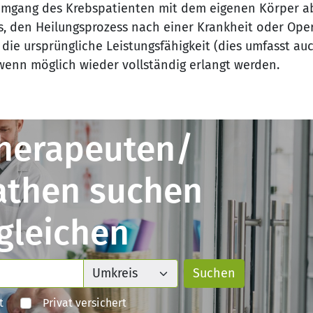
 Umgang des Krebspatienten mit dem eigenen Körper a
es, den Heilungsprozess nach einer Krankheit oder Ope
l die ursprüngliche Leistungsfähigkeit (dies umfasst au
wenn möglich wieder vollständig erlangt werden.
herapeuten/
athen suchen
gleichen
t
Privat versichert