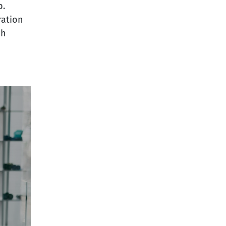
b.
ration
ch