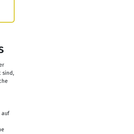
s
er
 sind,
iche
 auf
he