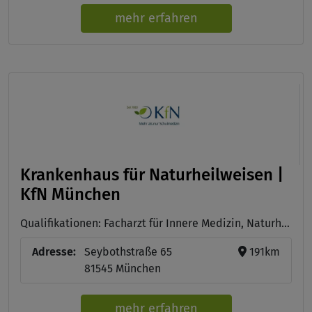
mehr erfahren
Krankenhaus für Naturheilweisen |
KfN München
Qualifikationen: Facharzt für Innere Medizin, Naturheilverfahren und Homöopathie, Ausbildung zur staatlich anerkannten (Alten-) Pflegefachkraft , Vollwertkoch, diätetisch geschulter Koch, Gesundheitstrainer für Ernährung (UGB) und Fastenleiter (UGB)
Adresse:
Seybothstraße 65
191km
81545 München
mehr erfahren