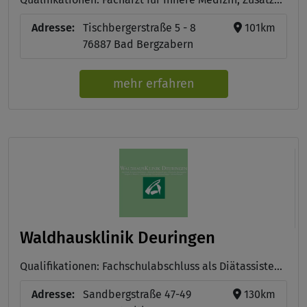
Adresse:
Tischbergerstraße 5 - 8
101km
76887 Bad Bergzabern
mehr erfahren
Waldhausklinik Deuringen
Qualifikationen: Fachschulabschluss als Diätassistent, Facharzt für Innere Medizin , staatl. gepr. Physiotherapeuten, Examinierte Pflegekräfte, Facharzt f. Orthopädie mit der Schwerpunktbezeichnung Rheumatologie, Facharzt für Anästhesiologie mit der Zusatbezeichnung spezielle Schmerztherapie, Facharzt für Neurologie und Psychiatrie, Facharzt für innere Medizin mit der Zusatzbezeichnung Naturheilverfahren
Adresse:
Sandbergstraße 47-49
130km