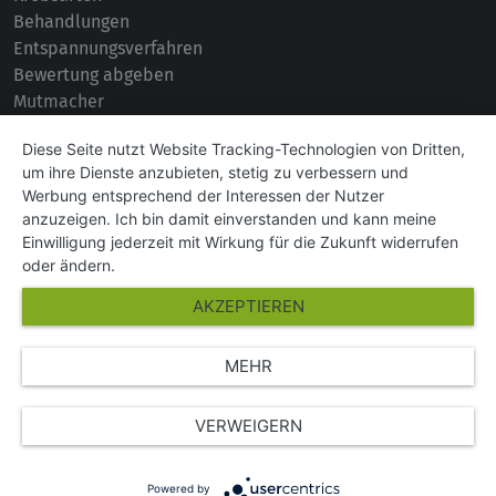
Behandlungen
Entspannungsverfahren
Bewertung abgeben
Mutmacher
KONTAKT
Diese Seite nutzt Website Tracking-Technologien von Dritten,
um ihre Dienste anzubieten, stetig zu verbessern und
Impressum
Werbung entsprechend der Interessen der Nutzer
Hilfe und Kontakt
anzuzeigen. Ich bin damit einverstanden und kann meine
Partner
Einwilligung jederzeit mit Wirkung für die Zukunft widerrufen
Presse
oder ändern.
Über Uns
AKZEPTIEREN
Karriere
MEHR
© Copyright 2026 SGK Stärker gegen Krebs
VERWEIGERN
Powered by