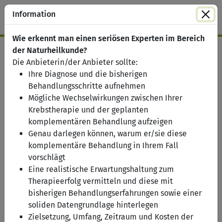
Information
Wie erkennt man einen seriösen Experten im Bereich
der Naturheilkunde?
Die Anbieterin/der Anbieter sollte:
Ihre Diagnose und die bisherigen
Behandlungsschritte aufnehmen
Mögliche Wechselwirkungen zwischen Ihrer
Krebstherapie und der geplanten
komplementären Behandlung aufzeigen
Gesetzlich versichert
Genau darlegen können, warum er/sie diese
Privat versichert
komplementäre Behandlung in Ihrem Fall
Online Beratung
Alle Filter
vorschlägt
Karte
Eine realistische Erwartungshaltung zum
Therapieerfolg vermitteln und diese mit
bisherigen Behandlungserfahrungen sowie einer
soliden Datengrundlage hinterlegen
Sie haben auch die Möglichkeit, die
Online-Beratung
Zielsetzung, Umfang, Zeitraum und Kosten der
des Tumorzentrums München
bundesweit zu nutzen.