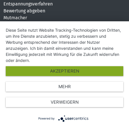
Entspannungsverfahren
Bewertung abgeben
Mutmacher
KONTAKT
Diese Seite nutzt Website Tracking-Technologien von Dritten,
um ihre Dienste anzubieten, stetig zu verbessern und
Impressum
Werbung entsprechend der Interessen der Nutzer
Hilfe und Kontakt
anzuzeigen. Ich bin damit einverstanden und kann meine
Partner
Einwilligung jederzeit mit Wirkung für die Zukunft widerrufen
Presse
oder ändern.
Über Uns
AKZEPTIEREN
Karriere
MEHR
© Copyright 2026 SGK Stärker gegen Krebs
VERWEIGERN
Powered by