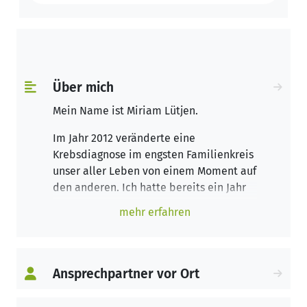
Über mich
Mein Name ist Miriam Lütjen.
Im Jahr 2012 veränderte eine
Krebsdiagnose im engsten Familienkreis
unser aller Leben von einem Moment auf
den anderen. Ich hatte bereits ein Jahr
vorher meinen Zugang zum Yoga
mehr erfahren
gefunden. Die Verbindung aus Bewegung,
Atemtechniken, Entspannung,
Meditation und Yoga Philosophie hat mir
geholfen mich dieser herausfordernden
Ansprechpartner vor Ort
Zeit mit mehr Ruhe, Vertrauen und
Zuversicht stellen zu können. Somit