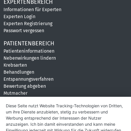
EXPERTENBEREICH
Informationen für Experten
Experten Login
Experten Registrierung
Passwort vergessen
PATIENTENBEREICH
Patienteninformationen
Nebenwirkungen lindern
Krebsarten
Behandlungen
Entspannungsverfahren
Bewertung abgeben
Mutmacher
KONTAKT
Diese Seite nutzt Website Tracking-Technologien von Dritten,
um ihre Dienste anzubieten, stetig zu verbessern und
Impressum
Werbung entsprechend der Interessen der Nutzer
Hilfe und Kontakt
anzuzeigen. Ich bin damit einverstanden und kann meine
Partner
Einwilligung jederzeit mit Wirkung für die Zukunft widerrufen