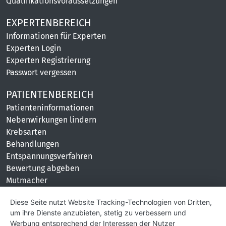
Qualifikationsvoraussetzungen
EXPERTENBEREICH
Informationen für Experten
Experten Login
Experten Registrierung
Passwort vergessen
PATIENTENBEREICH
Patienteninformationen
Nebenwirkungen lindern
Krebsarten
Behandlungen
Entspannungsverfahren
Bewertung abgeben
Mutmacher
KONTAKT
Diese Seite nutzt Website Tracking-Technologien von Dritten,
um ihre Dienste anzubieten, stetig zu verbessern und
Impressum
Werbung entsprechend der Interessen der Nutzer