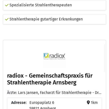
Spezialisierte Strahlentherapeuten
Strahlentherapie gutartiger Erkrankungen
radiox - Gemeinschaftspraxis für
Strahlentherapie Arnsberg
Ärzte: Lars Jansen, Facharzt für Strahlentherapie - Dr. med. Roland Kramer, Facharzt für Strahlentherapie und Palliativmedizin - Dr. med Jörg Haferanke, Facharzt für Strahlentherapie - Dr. med Michael Bieker, Facharzt für Strahlentherapie - Janko Juricko, Facharzt für Strahlentherapie - Dr. med Steffen Grund, Facharzt für Strahlentherapie - Dr. med. Dipl. Phys. Karin Höfling-Pfirrmann, Fachärztin für Strahlentherapie und Palliativmedizin - Dr. med. Kamal Nashwan, Facharzt für Strahlentherapie und Radiologie - Dr. med. Christian Schröder, Facharzt für Strahlentherapie, Innere Medizin, Palliativmedizin - Dr. med. Thilo Vormann, Facharzt für Strahlentherapie, Radiologische Diagnostik, Palliativmedizin - Dr. Petra Benkel, Fachärztin für Strahlentherapie
Adresse:
Europaplatz 6
1km
59821 Arnsberg