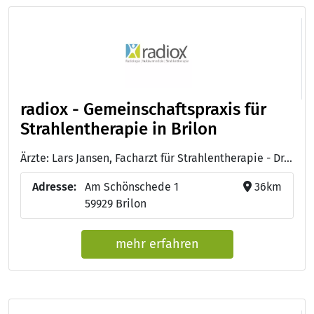
radiox - Gemeinschaftspraxis für
Strahlentherapie in Brilon
Ärzte: Lars Jansen, Facharzt für Strahlentherapie - Dr. med. Roland Kramer, Facharzt für Strahlentherapie und Palliativmedizin - Dr. med Jörg Haferanke, Facharzt für Strahlentherapie - Dr. med Michael Bieker, Facharzt für Strahlentherapie - Janko Juricko, Facharzt für Strahlentherapie - Dr. med Steffen Grund, Facharzt für Strahlentherapie - Dr. med. Dipl. Phys. Karin Höfling-Pfirrmann, Facharzt für Strahlentherapie und Palliativmedizin - Dr. med. Kamal Nashwan, Facharzt für Strahlentherapie und Radiologie - Dr. med. Christian Schröder, Facharzt für Strahlentherapie, Innere Medizin, Palliativmedizin - Dr. med. Thilo Vormann, Facharzt für Strahlentherapie und Radiologische Diagnostik, Palliativmedizin - Dr. Petra Benkel, Facharzt für Strahlentherapie
Adresse:
Am Schönschede 1
36km
59929 Brilon
mehr erfahren