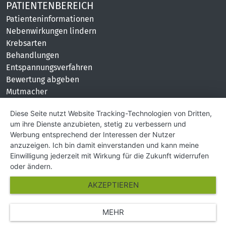
PATIENTENBEREICH
Patienteninformationen
Nebenwirkungen lindern
Krebsarten
Behandlungen
Entspannungsverfahren
Bewertung abgeben
Mutmacher
KONTAKT
Diese Seite nutzt Website Tracking-Technologien von Dritten,
um ihre Dienste anzubieten, stetig zu verbessern und
Impressum
Werbung entsprechend der Interessen der Nutzer
Hilfe und Kontakt
anzuzeigen. Ich bin damit einverstanden und kann meine
Partner
Einwilligung jederzeit mit Wirkung für die Zukunft widerrufen
Presse
oder ändern.
Über Uns
AKZEPTIEREN
Karriere
MEHR
© Copyright 2026 SGK Stärker gegen Krebs