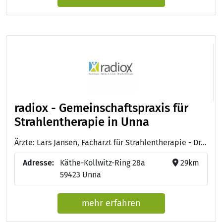
radiox - Gemeinschaftspraxis für
Strahlentherapie in Unna
Ärzte: Lars Jansen, Facharzt für Strahlentherapie - Dr. med. Roland Kramer, Facharzt für Strahlentherapie und Palliativmedizin - Dr. med Jörg Haferanke, Facharzt für Strahlentherapie - Dr. med Michael Bieker, Facharzt für Strahlentherapie - Janko Juricko, Facharzt für Strahlentherapie - Dr. med Steffen Grund, Facharzt für Strahlentherapie - Dr. med. Dipl. Phys. Karin Höfling-Pfirrmann, Fachärztin für Strahlentherapie und Palliativmedizin - Dr. med. Kamal Nashwan, Facharzt für Strahlentherapie und Radiologie - Dr. med. Christian Schröder, Facharzt für Strahlentherapie, Innere Medizin, Palliativmedizin - Dr. med. Thilo Vormann, Facharzt für Strahlentherapie, Radiologische Diagnostik, Palliativmedizin - Dr. Petra Benkel, Fachärztin für Strahlentherapie
Adresse:
Käthe-Kollwitz-Ring 28a
29km
59423 Unna
mehr erfahren