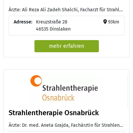
Ärzte: Ali Reza Ali Zadeh Shalchi, Facharzt für Strahlentherapie - Dr. med. Mohamed Elfathali, Facharzt für Strahlentherapie
Adresse:
Kreuzstraße 28
93km
46535 Dinslaken
mehr erfahren
Strahlentherapie Osnabrück
Ärzte: Dr. med. Aneta Grajda, Fachärztin für Strahlentherapie, Palliativmedizin, Standortleiterin - Prof. Dr. med. Michael Heinrich Seegenschmiedt, Facharzt für Strahlentherapie / Radioonkologie - Dr. med. Andrea Windschall, Fachärztin für Strahlentherapie / Radioonkologie