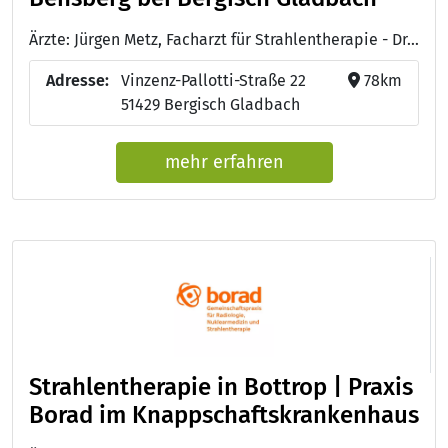
Ärzte: Jürgen Metz, Facharzt für Strahlentherapie - Dr. med. Petra Vogelsang-Sarikavak, Fachärztin für Strahlentherapie - Dr. med. Horst-Dieter Weinhold, Onkologisch verantwortlicher Arzt, Facharzt für Strahlentherapie und Radioonkologie, Arzt für Palliativmedizin - Prof. Dr. Dr. med. Guido Lammering, Facharzt für Strahlentherapie und Radioonkologie, Arzt für Palliativmedizin
Adresse:
Vinzenz-Pallotti-Straße 22
78km
51429 Bergisch Gladbach
mehr erfahren
Strahlentherapie in Bottrop | Praxis
Borad im Knappschaftskrankenhaus