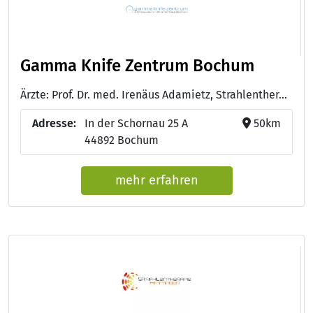
Gamma Knife Zentrum Bochum
Ärzte: Prof. Dr. med. Irenäus Adamietz, Strahlentherapeut und Radiologe, Geschäftsführung Gamma Knife Zentrum - Prof. Dr. med. Jan Boström, Neurochirurg und Radiochirurg, Ärztliche Leitung Gamma Knife Zentrum - Klaudia Dacuña da Silva, Ärztin und Medizinisch-technische Radiologieassistentin (MTRA)
Adresse:
In der Schornau 25 A
50km
44892 Bochum
mehr erfahren