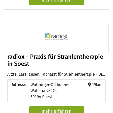
radiox - Praxis für Strahlentherapie
in Soest
Ärzte: Lars Jansen, Facharzt für Strahlentherapie - Dr. med. Roland Kramer, Facharzt für Strahlentherapie und Palliativmedizin - Dr. med Jörg Haferanke, Facharzt für Strahlentherapie - Dr. med Michael Bieker, Facharzt für Strahlentherapie - Janko Juricko, Facharzt für Strahlentherapie - Dr. med Steffen Grund, Facharzt für Strahlentherapie - Dr. med. Dipl. Phys. Karin Höfling-Pfirrmann, Facharzt für Strahlentherapie und Palliativmedizin - Dr. med. Kamal Nashwan, Facharzt für Strahlentherapie und Radiologie - Dr. med. Christian Schröder, Facharzt für Strahlentherapie, Innere Medizin, Palliativmedizin - Dr. med. Thilo Vormann, Facharzt für Strahlentherapie und Radiologische Diagnostik, Palliativmedizin - Dr. Petra Benkel, Facharzt für Strahlentherapie
Adresse:
Walburger-Osthofen-
19km
Wallstraße 17a
59494 Soest
mehr erfahren