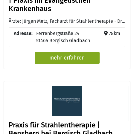
| Praxis im Evangelischen
Krankenhaus
Ärzte: Jürgen Metz, Facharzt für Strahlentherapie - Dr. med. Petra Vogelsang-Sarikavak, Fachärztin für Strahlentherapie - Prof. Dr. Dr. med. Guido Lammering, Facharzt für Strahlentherapie und Radioonkologie, Arzt für Palliativmedizin - Dr. med. Horst-Dieter Weinhold, Onkologisch verantwortlicher Arzt, Facharzt für Strahlentherapie und Radioonkologie, Arzt für Palliativmedizin
Adresse:
Ferrenbergstraße 24
78km
51465 Bergisch Gladbach
mehr erfahren
Praxis für Strahlentherapie |
Bensberg bei Bergisch Gladbach