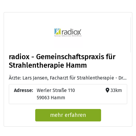
radiox - Gemeinschaftspraxis für
Strahlentherapie Hamm
Ärzte: Lars Jansen, Facharzt für Strahlentherapie - Dr. med. Roland Kramer, Facharzt für Strahlentherapie und Palliativmedizin - Dr. med Jörg Haferanke, Facharzt für Strahlentherapie - Janko Juricko, Facharzt für Strahlentherapie - Dr. med Steffen Grund, Facharzt für Strahlentherapie - Dr. med. Dipl. Phys. Karin Höfling-Pfirrmann, Fachärztin für Strahlentherapie und Palliativmedizin - Dr. med. Kamal Nashwan, Facharzt für Strahlentherapie und Radiologie - Dr. med Michael Bieker, Facharzt für Strahlentherapie - Dr. med. Christian Schröder, Facharzt für Strahlentherapie, Innere Medizin, Palliativmedizin - Dr. med. Thilo Vormann, Facharzt für Strahlentherapie, Radiologische Diagnostik, Palliativmedizin - Dr. Petra Benkel, Fachärztin für Strahlentherapie
Adresse:
Werler Straße 110
33km
59063 Hamm
mehr erfahren