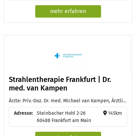
mehr erfahren
Strahlentherapie Frankfurt | Dr.
med. van Kampen
Ärzte: Priv.-Doz. Dr. med. Michael van Kampen, Ärztlicher Leiter; Facharzt für Strahlentherapie, Palliativmedizin - Dr. med. Manfred Jooß, Facharzt für Strahlentherapie - Priv.-Doz. Dr. med. Uta Kraus-Tiefenbacher, Fachärztin für Strahlentherapie - Alexandra Reitsamer, Fachärztin für Strahlentherapie - Dr. med. Roger Trösser, Facharzt für Strahlentherapie und Innere Medizin - Dr. med. Sophie Wetzel, Fachärztin für Strahlentherapie
Adresse:
Steinbacher Hohl 2-26
145km
60488 Frankfurt am Main