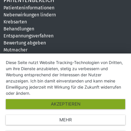
Patienteninformationen
Nebenwirkungen lindern
Krebsarten
Behandlungen
Entspannungsverfahren
Bewertung abgeben
Mutmacher
KONTAKT
Diese Seite nutzt Website Tracking-Technologien von Dritten,
um ihre Dienste anzubieten, stetig zu verbessern und
Impressum
Werbung entsprechend der Interessen der Nutzer
Hilfe und Kontakt
anzuzeigen. Ich bin damit einverstanden und kann meine
Partner
Einwilligung jederzeit mit Wirkung für die Zukunft widerrufen
Presse
oder ändern.
Über Uns
AKZEPTIEREN
Karriere
MEHR
© Copyright 2026 SGK Stärker gegen Krebs