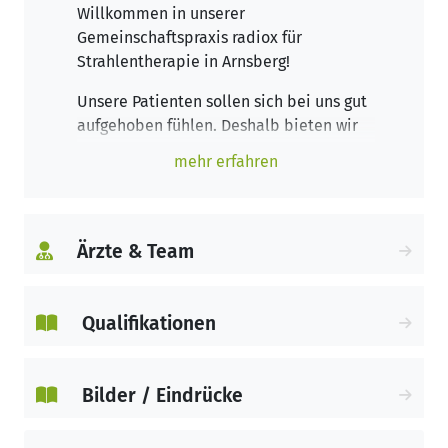
Willkommen in unserer
Gemeinschaftspraxis radiox für
Strahlentherapie in Arnsberg!
Unsere Patienten sollen sich bei uns gut
aufgehoben fühlen. Deshalb bieten wir
eine professionelle medizinische
mehr erfahren
Versorgung an und achten auf eine
freundliche Atmosphäre. In unserem
hochmodernen Strahlentherapie-
Zentrum werden alle wesentlichen
Ärzte & Team
Formen der Strahlentherapie mit
medizinischer Spitzentechnologie
angeboten und durchgeführt. Kernstück
Qualifikationen
dieses Standorts von radiox ist ein
Linearbeschleuniger der neuesten
Generation.
Bilder / Eindrücke
Außerdem arbeiten wir interdisziplinär