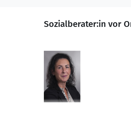
Rheinland-Pfalz beraten und begl
Interessierte und manchmal auch 
Wir arbeiten mit allen seriösen E
Sozialberater:in vor O
Pflegediensten, usw.) zusammen u
dahin vermitteln.
Carlita Metzdorf-Klos
Dipl.-Pädagogin,
Psychoonkologin