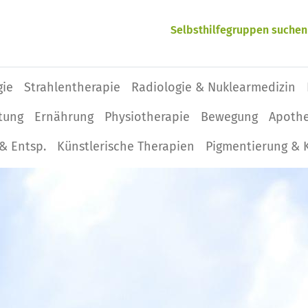
Selbsthilfegruppen suchen
gie
Strahlentherapie
Radiologie & Nuklearmedizin
tung
Ernährung
Physio­therapie
Bewegung
Apoth
& Entsp.
Künstlerische Therapien
Pigmentierung & 