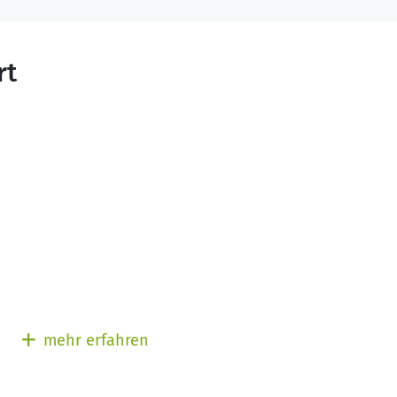
eiten wir Menschen mit Krebs, Angehörige, Freunde,
Institutionen.
inrichtungen des Gesundheitswesens (Kliniken, Arztpra
rt
nd können Ihnen bei Bedarf zusätzlich auch Kontakt
mehr erfahren