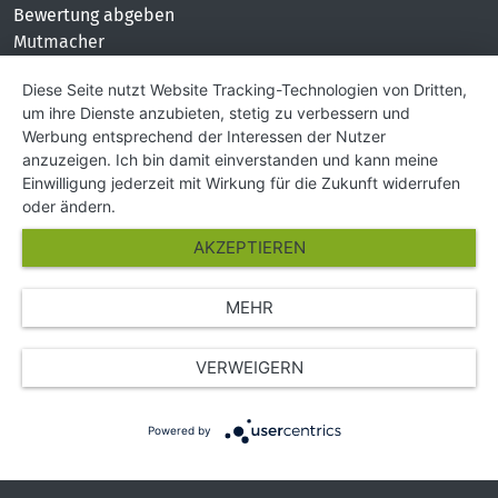
Bewertung abgeben
Mutmacher
KONTAKT
Diese Seite nutzt Website Tracking-Technologien von Dritten,
um ihre Dienste anzubieten, stetig zu verbessern und
Impressum
Werbung entsprechend der Interessen der Nutzer
Hilfe und Kontakt
anzuzeigen. Ich bin damit einverstanden und kann meine
Partner
Einwilligung jederzeit mit Wirkung für die Zukunft widerrufen
Presse
oder ändern.
Über Uns
AKZEPTIEREN
Karriere
MEHR
© Copyright 2026 SGK Stärker gegen Krebs
VERWEIGERN
Powered by