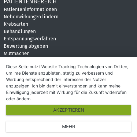
PATIENTENBEREICH
Patienteninformationen
Nebenwirkungen lindern
Krebsarten
Behandlungen
Entspannungsverfahren
Bewertung abgeben
Mutmacher
KONTAKT
Diese Seite nutzt Website Tracking-Technologien von Dritten,
um ihre Dienste anzubieten, stetig zu verbessern und
Impressum
Werbung entsprechend der Interessen der Nutzer
Hilfe und Kontakt
anzuzeigen. Ich bin damit einverstanden und kann meine
Partner
Einwilligung jederzeit mit Wirkung für die Zukunft widerrufen
Presse
oder ändern.
Über Uns
AKZEPTIEREN
Karriere
MEHR
© Copyright 2026 SGK Stärker gegen Krebs