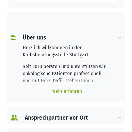
Über uns
Herzlich willkommen in der
Krebsberatungsstelle Stuttgart!
Seit 2010 beraten und unterstützen wir
onkologische Patienten professionell
und mit Herz. Dafür stehen Ihnen
unsere
DKG-zertifizierten
Fachkräfte zur
mehr erfahren
Seite und beraten Sie angelehnt an die
Leitlinien der psychoonkologischen
Fachgesellschaft. So können wir speziell
auf die Bedürfnisse der onkologischen
Ansprechpartner vor Ort
Patienten eingehen und kompetent Ihre
Fragen beantworten.