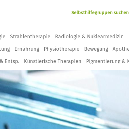
Selbsthilfegruppen suchen
gie
Strahlentherapie
Radiologie & Nuklearmedizin
tung
Ernährung
Physio­therapie
Bewegung
Apoth
& Entsp.
Künstlerische Therapien
Pigmentierung & 