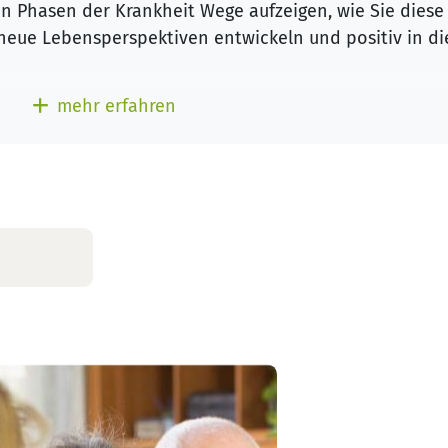
en Phasen der Krankheit Wege aufzeigen, wie Sie diese
neue Lebensperspektiven entwickeln und positiv in di
 Krebs leiden und Hilfe benötigen, unterstützen wir 
mehr erfahren
erstadt Wittenberg deshalb
kompetent
und
ausführlich
 krankheitsbedingter Probleme und Krisen sowie dabei
ftliche und berufliche Aspekte für sich zu klären.
gen vor Ort können Ihnen Anlaufstellen in Ihrer
hilflich sein können. Wir sind in der
 Wittenberg bestens mit umliegenden Ärzten, Kliniken,
lfegruppen vernetzt. Außerdem besprechen wir alle So
eser Zeit belasten.
ständlich
kostenfrei
und
vertraulich
für Sie.
schen Krebsgesellschaft am Standort Lutherstadt