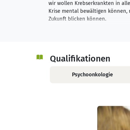
wir wollen Krebserkrankten in all
Krise mental bewältigen können, 
Zukunft blicken können.
Wenn Sie oder Ihre Angehörigen an
in der Krebsberatungsstelle Luth
helfen Ihnen bei der Bewältigung
familiäre und soziale, partnerscha
Qualifikationen
Unsere kompetenten Psychoonkolo
Umgebung empfehlen, die Ihnen be
Psychoonkologie
Krebsberatungsstelle Lutherstadt
Pflegeeinrichtungen und Selbsthi
Probleme und Ängste, die Sie in di
Unsere Beratungen sind selbstver
Wir sind für Sie da.
Ihre Berater der Sachsen-Anhalti