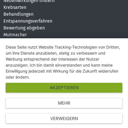
Nebenwirkungen lindern
Krebsarten
Behandlungen
Entspannungsverfahren
Bewertung abgeben
Mutmacher
KONTAKT
Diese Seite nutzt Website Tracking-Technologien von Dritten,
um ihre Dienste anzubieten, stetig zu verbessern und
Impressum
Werbung entsprechend der Interessen der Nutzer
Hilfe und Kontakt
anzuzeigen. Ich bin damit einverstanden und kann meine
Partner
Einwilligung jederzeit mit Wirkung für die Zukunft widerrufen
Presse
oder ändern.
Über Uns
AKZEPTIEREN
Karriere
MEHR
© Copyright 2026 SGK Stärker gegen Krebs
VERWEIGERN